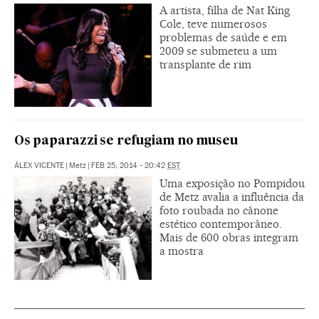
A artista, filha de Nat King
Cole, teve numerosos
problemas de saúde e em
2009 se submeteu a um
transplante de rim
Os paparazzi se refugiam no museu
ÁLEX VICENTE
|
Metz
|
FEB 25, 2014 - 20:42
EST
Uma exposição no Pompidou
de Metz avalia a influência da
foto roubada no cânone
estético contemporâneo.
Mais de 600 obras integram
a mostra