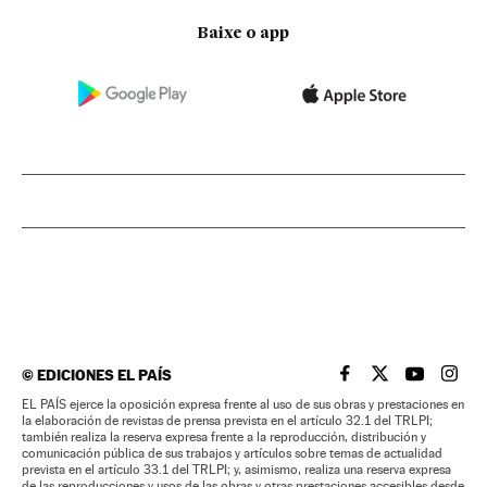
Baixe o app
©
EDICIONES EL PAÍS
EL PAÍS BRASIL EN
EL PAÍS BRASI
EL PAÍS B
EL PA
EL PAÍS ejerce la oposición expresa frente al uso de sus obras y prestaciones en
la elaboración de revistas de prensa prevista en el artículo 32.1 del TRLPI;
también realiza la reserva expresa frente a la reproducción, distribución y
comunicación pública de sus trabajos y artículos sobre temas de actualidad
prevista en el artículo 33.1 del TRLPI; y, asimismo, realiza una reserva expresa
de las reproducciones y usos de las obras y otras prestaciones accesibles desde