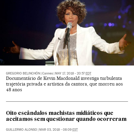
GREGORIO BELINCHÓN
|
Cannes
|
MAY 17, 2018 - 20:57
EDT
Documentário de Kevin Macdonald investiga turbulenta
trajetória privada e artística da cantora, que morreu aos
48 anos
Oito escândalos machistas midiáticos que
aceitamos sem questionar quando ocorreram
GUILLERMO ALONSO
|
MAR 03, 2018 - 08:09
EST