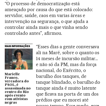
“O processo de democratização está
ameaçado por causa do que está colocado:
servidor, saúde, caos em varias áreas e
intervenção na segurança, o que ajuda a
controlar ainda mais o que vinha sendo
controlado antes”, afirmou.
“Esses dias a gente conversava
MAIS INFORMAÇÕES
ali na Maré, sobre o quanto os
14 meses de incursão militar…
e não só da PM, mas da força
nacional, do Exército, o
Marielle
barulho dos tanques, de
Franco,
tanque blindado, o barulho do
vereadora do
PSOL, é
tanque ainda é muito latente
assassinada no
centro do Rio
que ficava na porta de um dos
após evento
prédios que eu morei até
com ativistas
negras
pouco tempo. Esse medo, esse