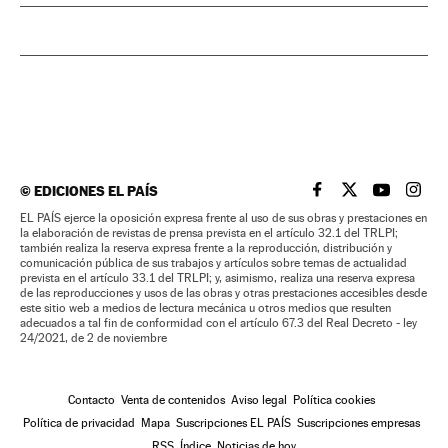
©
EDICIONES EL PAÍS
EL PAÍS BRASIL EN
EL PAÍS BRASI
EL PAÍS B
EL PA
EL PAÍS ejerce la oposición expresa frente al uso de sus obras y prestaciones en
la elaboración de revistas de prensa prevista en el artículo 32.1 del TRLPI;
también realiza la reserva expresa frente a la reproducción, distribución y
comunicación pública de sus trabajos y artículos sobre temas de actualidad
prevista en el artículo 33.1 del TRLPI; y, asimismo, realiza una reserva expresa
de las reproducciones y usos de las obras y otras prestaciones accesibles desde
este sitio web a medios de lectura mecánica u otros medios que resulten
adecuados a tal fin de conformidad con el artículo 67.3 del Real Decreto - ley
24/2021, de 2 de noviembre
Contacto
Venta de contenidos
Aviso legal
Política cookies
Política de privacidad
Mapa
Suscripciones EL PAÍS
Suscripciones empresas
RSS
Índice
Noticias de hoy