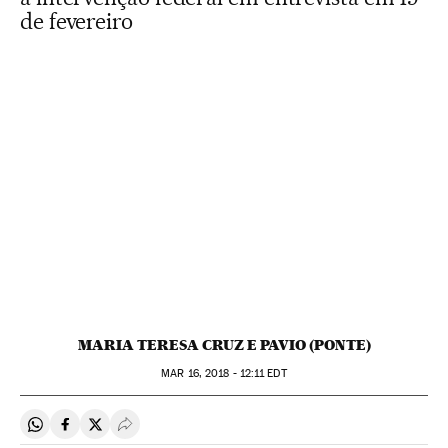
de fevereiro
MARIA TERESA CRUZ E PAVIO (PONTE)
MAR
16, 2018 - 12:11
EDT
Compartir en Whatsapp
Compartir en Facebook
Compartir en Twitter
Desplegar Redes Sociales