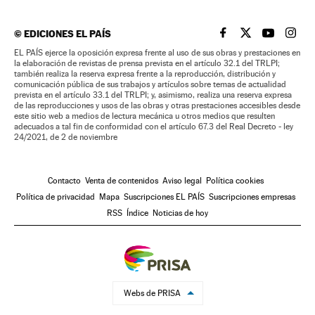
©
EDICIONES EL PAÍS
EL PAÍS BRASIL EN
EL PAÍS BRASI
EL PAÍS B
EL PA
EL PAÍS ejerce la oposición expresa frente al uso de sus obras y prestaciones en
la elaboración de revistas de prensa prevista en el artículo 32.1 del TRLPI;
también realiza la reserva expresa frente a la reproducción, distribución y
comunicación pública de sus trabajos y artículos sobre temas de actualidad
prevista en el artículo 33.1 del TRLPI; y, asimismo, realiza una reserva expresa
de las reproducciones y usos de las obras y otras prestaciones accesibles desde
este sitio web a medios de lectura mecánica u otros medios que resulten
adecuados a tal fin de conformidad con el artículo 67.3 del Real Decreto - ley
24/2021, de 2 de noviembre
Contacto
Venta de contenidos
Aviso legal
Política cookies
Política de privacidad
Mapa
Suscripciones EL PAÍS
Suscripciones empresas
RSS
Índice
Noticias de hoy
Webs de PRISA