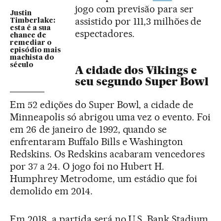
jogo com previsão para ser
Justin
assistido por 111,3 milhões de
Timberlake:
esta é a sua
espectadores.
chance de
remediar o
episódio mais
machista do
século
A cidade dos Vikings e
seu segundo Super Bowl
Em 52 edições do Super Bowl, a cidade de
Minneapolis só abrigou uma vez o evento. Foi
em 26 de janeiro de 1992, quando se
enfrentaram Buffalo Bills e Washington
Redskins. Os Redskins acabaram vencedores
por 37 a 24. O jogo foi no Hubert H.
Humphrey Metrodome, um estádio que foi
demolido em 2014.
Em 2018, a partida será no U.S. Bank Stadium,