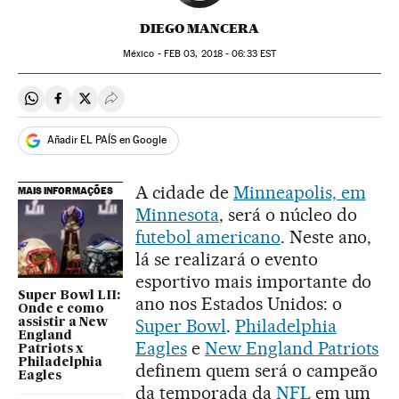
DIEGO MANCERA
México -
FEB
03, 2018 - 06:33
EST
Compartir en Whatsapp
Compartir en Facebook
Compartir en Twitter
Desplegar Redes Sociales
Añadir EL PAÍS en Google
A cidade de
Minneapolis, em
MAIS INFORMAÇÕES
Minnesota
, será o núcleo do
futebol americano
. Neste ano,
lá se realizará o evento
esportivo mais importante do
Super Bowl LII:
ano nos Estados Unidos: o
Onde e como
Super Bowl
.
Philadelphia
assistir a New
England
Eagles
e
New England Patriots
Patriots x
Philadelphia
definem quem será o campeão
Eagles
da temporada da
NFL
em um