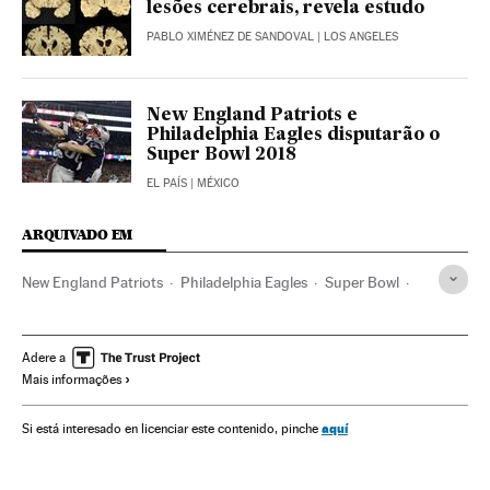
lesões cerebrais, revela estudo
PABLO XIMÉNEZ DE SANDOVAL
| LOS ANGELES
New England Patriots e
Philadelphia Eagles disputarão o
Super Bowl 2018
EL PAÍS
| MÉXICO
ARQUIVADO EM
New England Patriots
Philadelphia Eagles
Super Bowl
NFC Este
AFC Este
NFC
México
AFC
América do Norte
NFL
Times esportes
Adere a
Mais informações
América Latina
Futebol americano
Competições
América
Esportes
Super Bowl 2018
aquí
Si está interesado en licenciar este contenido, pinche