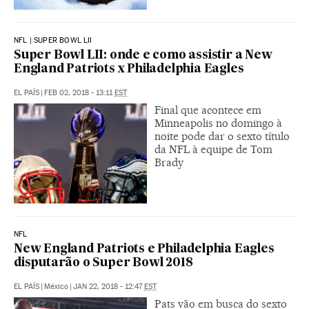
NFL | SUPER BOWL LII
Super Bowl LII: onde e como assistir a New
England Patriots x Philadelphia Eagles
EL PAÍS
|
FEB 02, 2018 - 13:11
EST
Final que acontece em
Minneapolis no domingo à
noite pode dar o sexto título
da NFL à equipe de Tom
Brady
NFL
New England Patriots e Philadelphia Eagles
disputarão o Super Bowl 2018
EL PAÍS
|
México
|
JAN 22, 2018 - 12:47
EST
Pats vão em busca do sexto