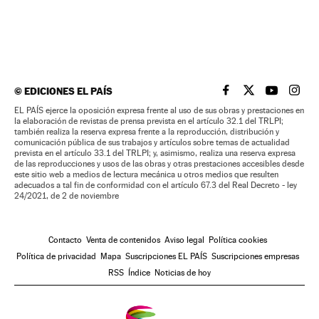
©
EDICIONES EL PAÍS
EL PAÍS BRASIL EN
EL PAÍS BRASI
EL PAÍS B
EL PA
EL PAÍS ejerce la oposición expresa frente al uso de sus obras y prestaciones en
la elaboración de revistas de prensa prevista en el artículo 32.1 del TRLPI;
también realiza la reserva expresa frente a la reproducción, distribución y
comunicación pública de sus trabajos y artículos sobre temas de actualidad
prevista en el artículo 33.1 del TRLPI; y, asimismo, realiza una reserva expresa
de las reproducciones y usos de las obras y otras prestaciones accesibles desde
este sitio web a medios de lectura mecánica u otros medios que resulten
adecuados a tal fin de conformidad con el artículo 67.3 del Real Decreto - ley
24/2021, de 2 de noviembre
Contacto
Venta de contenidos
Aviso legal
Política cookies
Política de privacidad
Mapa
Suscripciones EL PAÍS
Suscripciones empresas
RSS
Índice
Noticias de hoy