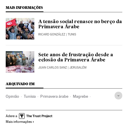
MAIS INFORMAÇÕES
A tensão social renasce no berço da
Primavera Árabe
RICARD GONZÁLEZ
| TUNIS
Sete anos de frustração desde a
eclosão da Primavera Árabe
JUAN CARLOS SANZ
| JERUSALÉM
ARQUIVADO EM
Opinião
Tunísia
Primavera árabe
Magrebe
Revoluções
África
Conflitos políticos
Política
Economia
Justiça
Protestos sociais
Mal-estar social
Adere a
Mais informações
Problemas sociais
Sociedade