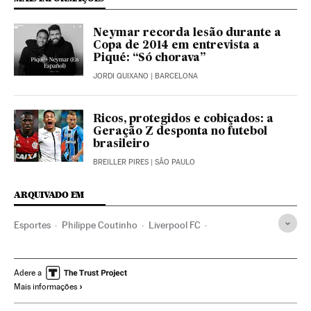
Neymar recorda lesão durante a
Copa de 2014 em entrevista a
Piqué: “Só chorava”
JORDI QUIXANO
| BARCELONA
Ricos, protegidos e cobiçados: a
Geração Z desponta no futebol
brasileiro
BREILLER PIRES
| SÃO PAULO
ARQUIVADO EM
Esportes
Philippe Coutinho
Liverpool FC
Ernesto Valverde
FC Barcelona
Mercado fichajes
Contratos
Times esportes
Futebol
Esportistas
Adere a
Mais informações