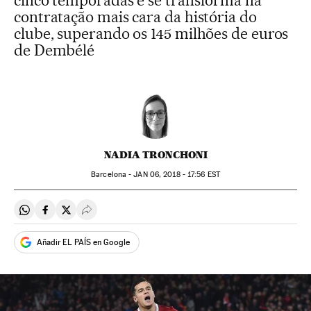
cinco temporadas e se transforma na
contratação mais cara da história do
clube, superando os 145 milhões de euros
de Dembélé
NADIA TRONCHONI
Barcelona -
JAN
06, 2018 - 17:56
EST
Compartir en Whatsapp
Compartir en Facebook
Compartir en Twitter
Desplegar Redes Sociales
Añadir EL PAÍS en Google