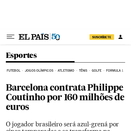
Pular para o conteúdo
SUSCRÍBETE
Esportes
FUTEBOL
JOGOS OLÍMPICOS
ATLETISMO
TÊNIS
GOLFE
FORMULA 1
Barcelona contrata Philippe
Coutinho por 160 milhões de
euros
O jogador brasileiro será azul-grená por