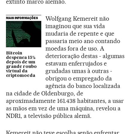
extinto marco alemão.
Wolfgang Kemereit não
MAIS INFORMAÇÕES
imaginou que sua vida
mudaria de repente e que
passaria meio ano contando
moedas fora de uso. A
Bitcoin
deterioração destas - algumas
despenca 15%
estavam enferrujados e
depois de um
grande roubo
grudadas umas à outras -
virtual da
criptomoeda
obrigou o empregado da
agência do banco localizada
na cidade de Oldenburgo, de
aproximadamente 161.438 habitantes, a usar
as mãos em vez de uma máquina, revelou a
NDR1, a televisão pública alemã.
Kemereit não teve escolha senão enfrentar