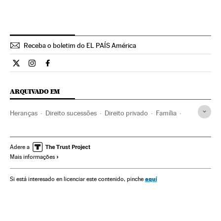
Receba o boletim do EL PAÍS América
Internacional El País Brasil en Twitter
Internacional El País Brasil en Instagram
Internacional El País Brasil en Facebook
ARQUIVADO EM
Heranças
Direito sucessões
Direito privado
Família
Alemanha
Europa Central
Direito
Europa
Justiça
Sociedade
Mundo Global
Blogs
Adere a
Mais informações
aquí
Si está interesado en licenciar este contenido, pinche