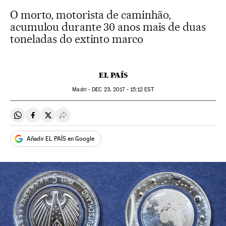
O morto, motorista de caminhão,
acumulou durante 30 anos mais de duas
toneladas do extinto marco
EL PAÍS
Madri -
DEC
23, 2017 - 15:12
EST
Compartir en Whatsapp
Compartir en Facebook
Compartir en Twitter
Desplegar Redes Sociales
Añadir EL PAÍS en Google