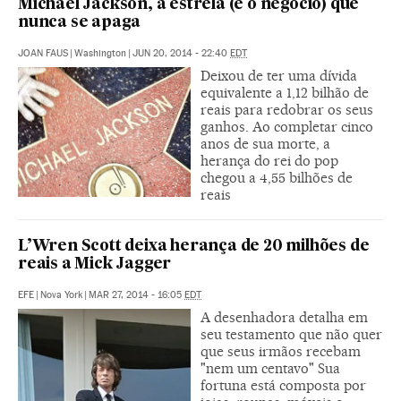
Michael Jackson, a estrela (e o negócio) que
nunca se apaga
JOAN FAUS
|
Washington
|
JUN 20, 2014 - 22:40
EDT
Deixou de ter uma dívida
equivalente a 1,12 bilhão de
reais para redobrar os seus
ganhos. Ao completar cinco
anos de sua morte, a
herança do rei do pop
chegou a 4,55 bilhões de
reais
L’Wren Scott deixa herança de 20 milhões de
reais a Mick Jagger
EFE
|
Nova York
|
MAR 27, 2014 - 16:05
EDT
A desenhadora detalha em
seu testamento que não quer
que seus irmãos recebam
"nem um centavo" Sua
fortuna está composta por