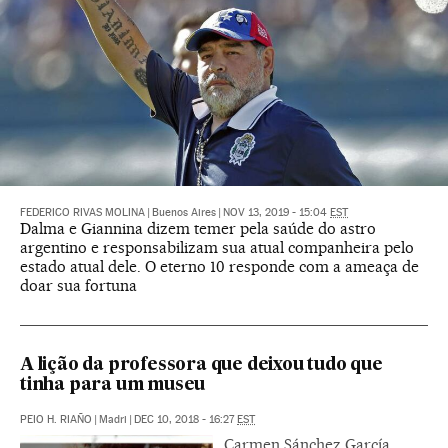
FEDERICO RIVAS MOLINA
|
Buenos Aires
|
NOV 13, 2019 - 15:04
EST
Dalma e Giannina dizem temer pela saúde do astro
argentino e responsabilizam sua atual companheira pelo
estado atual dele. O eterno 10 responde com a ameaça de
doar sua fortuna
A lição da professora que deixou tudo que
tinha para um museu
PEIO H. RIAÑO
|
Madri
|
DEC 10, 2018 - 16:27
EST
Carmen Sánchez García