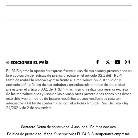
©
EDICIONES EL PAÍS
EL PAÍS BRASIL EN
EL PAÍS BRASI
EL PAÍS B
EL PA
EL PAÍS ejerce la oposición expresa frente al uso de sus obras y prestaciones en
la elaboración de revistas de prensa prevista en el artículo 32.1 del TRLPI;
también realiza la reserva expresa frente a la reproducción, distribución y
comunicación pública de sus trabajos y artículos sobre temas de actualidad
prevista en el artículo 33.1 del TRLPI; y, asimismo, realiza una reserva expresa
de las reproducciones y usos de las obras y otras prestaciones accesibles desde
este sitio web a medios de lectura mecánica u otros medios que resulten
adecuados a tal fin de conformidad con el artículo 67.3 del Real Decreto - ley
24/2021, de 2 de noviembre
Contacto
Venta de contenidos
Aviso legal
Política cookies
Política de privacidad
Mapa
Suscripciones EL PAÍS
Suscripciones empresas