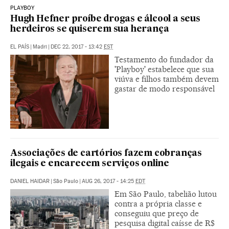
PLAYBOY
Hugh Hefner proíbe drogas e álcool a seus
herdeiros se quiserem sua herança
EL PAÍS
|
Madri
|
DEC 22, 2017 - 13:42
EST
Testamento do fundador da
'Playboy' estabelece que sua
viúva e filhos também devem
gastar de modo responsável
Associações de cartórios fazem cobranças
ilegais e encarecem serviços online
DANIEL HAIDAR
|
São Paulo
|
AUG 26, 2017 - 14:25
EDT
Em São Paulo, tabelião lutou
contra a própria classe e
conseguiu que preço de
pesquisa digital caísse de R$