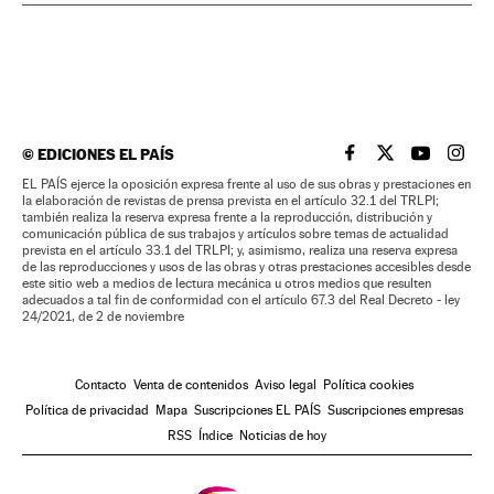
©
EDICIONES EL PAÍS
EL PAÍS BRASIL EN
EL PAÍS BRASI
EL PAÍS B
EL PA
EL PAÍS ejerce la oposición expresa frente al uso de sus obras y prestaciones en
la elaboración de revistas de prensa prevista en el artículo 32.1 del TRLPI;
también realiza la reserva expresa frente a la reproducción, distribución y
comunicación pública de sus trabajos y artículos sobre temas de actualidad
prevista en el artículo 33.1 del TRLPI; y, asimismo, realiza una reserva expresa
de las reproducciones y usos de las obras y otras prestaciones accesibles desde
este sitio web a medios de lectura mecánica u otros medios que resulten
adecuados a tal fin de conformidad con el artículo 67.3 del Real Decreto - ley
24/2021, de 2 de noviembre
Contacto
Venta de contenidos
Aviso legal
Política cookies
Política de privacidad
Mapa
Suscripciones EL PAÍS
Suscripciones empresas
RSS
Índice
Noticias de hoy