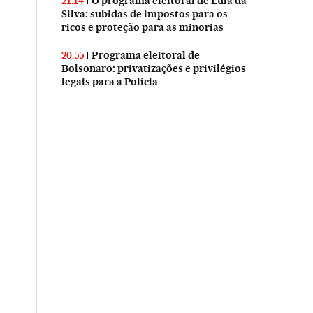
O programa eleitoral de Lula da
21:14
Silva: subidas de impostos para os
ricos e proteção para as minorias
Programa eleitoral de
20:55
Bolsonaro: privatizações e privilégios
legais para a Polícia