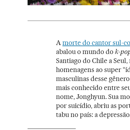
A
morte do cantor sul-c
abalou o mundo do
k-po
Santiago do Chile a Seul,
homenagens ao super “íd
masculinas desse gênero
mais conhecido entre se
nome, Jonghyun. Sua mor
por suicídio, abriu as p
tabu no país: a depressão