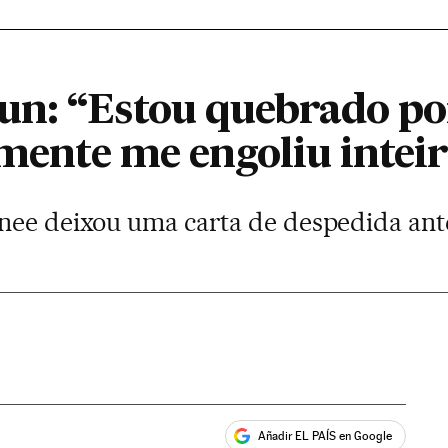
n: “Estou quebrado po
lmente me engoliu intei
nee deixou uma carta de despedida ant
Añadir EL PAÍS en Google
ales