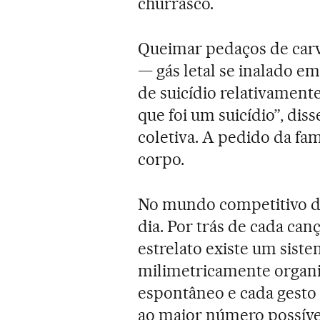
churrasco.
Queimar pedaços de car
— gás letal se inalado 
de suicídio relativament
que foi um suicídio”, dis
coletiva. A pedido da fam
corpo.
No mundo competitivo 
dia. Por trás de cada ca
estrelato existe um sist
milimetricamente organi
espontâneo e cada gesto 
ao maior número possíve