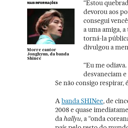
“Estou quebrad
MAIS INFORMAÇÕES
devorou aos po
consegui vencê
a uma amiga, a 
torná-la públic
divulgou a me
Morre cantor
Jonghyun, da banda
Shinee
“Eu me odiava.
desvaneciam e g
Se não consigo respirar, 
A
banda SHINee
, de ci
2008 e quase imediatame
da
hallyu
, a “onda corea
país pelo resto do mund