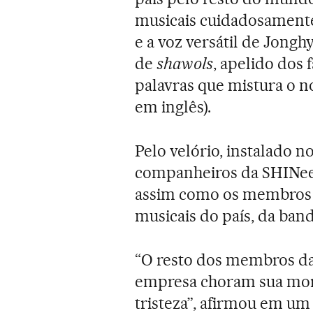
musicais cuidadosamente
e a voz versátil de Jon
de
shawols
, apelido dos 
palavras que mistura o 
em inglês).
Pelo velório, instalado n
companheiros da SHINee
assim como os membros d
musicais do país, da band
“O resto dos membros da 
empresa choram sua mor
tristeza”, afirmou em u