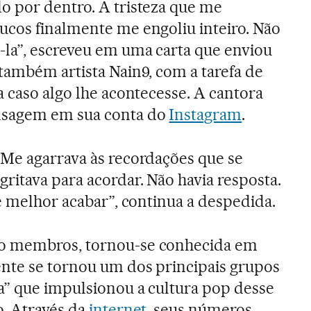
o por dentro. A tristeza que me
ucos finalmente me engoliu inteiro. Não
-la”, escreveu em uma carta que enviou
também artista Nain9, com a tarefa de
a caso algo lhe acontecesse. A cantora
nsagem em sua conta do
Instagram
.
 Me agarrava às recordações que se
ritava para acordar. Não havia resposta.
é melhor acabar”, continua a despedida.
nco membros, tornou-se conhecida em
nte se tornou um dos principais grupos
na” que impulsionou a cultura pop desse
o. Através da
internet
, seus números