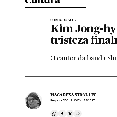
Cultura
COREIA DO SUL
Kim Jong-hyu
tristeza fina
O cantor da banda Shi
MACARENA VIDAL LIY
Pequim -
DEC
19, 2017 - 17:20
EST
Compartir en Whatsapp
Compartir en Facebook
Compartir en Twitter
Desplegar Redes Soci