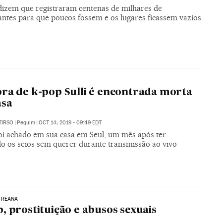
dizem que registraram centenas de milhares de
antes para que poucos fossem e os lugares ficassem vazios
ra de k-pop Sulli é encontrada morta
asa
TIRSO
|
Pequim
|
OCT 14, 2019 - 09:49
EDT
oi achado em sua casa em Seul, um mês após ter
o os seios sem querer durante transmissão ao vivo
OREANA
, prostituição e abusos sexuais