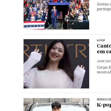
Jovens 
particip
K-POP
Canto
em c
JAIME SAN
Corpo f
mostrad
MÚSICA C
K-pop