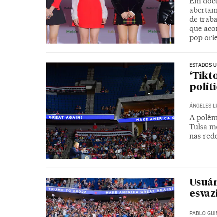
Em docu
abertam
de traba
que aco
pop orie
ESTADOS U
‘Tikt
polít
ÁNGELES L
A polêm
Tulsa m
nas rede
Usuár
esvaz
PABLO GU