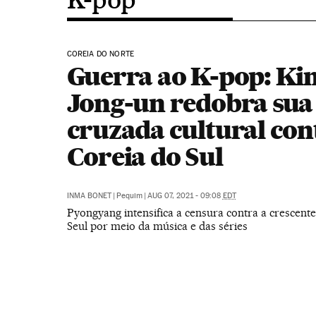
COREIA DO NORTE
Guerra ao K-pop: Ki
Jong-un redobra sua
cruzada cultural con
Coreia do Sul
INMA BONET
|
Pequim
|
AUG 07, 2021 - 09:08
EDT
Pyongyang intensifica a censura contra a crescente
Seul por meio da música e das séries