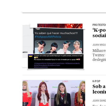
PROTESTO
‘K-po
socia
JUAN MIGU
Milhare
Twitter
deslegi
K-POP
Sob a
leoni
JUAN SANG