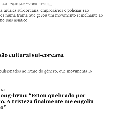
TIRSO
|
Pequim
|
JUN 12, 2019 - 11:48
EDT
a música sul-coreana, empresários e policiais são
dos numa trama que gerou um movimento semelhante ao
o país asiático
ão cultural sul-coreana
mpulsionados ao ritmo do gênero, que movimenta 16
 SUL
Jong-hyun: “Estou quebrado por
o. A tristeza finalmente me engoliu
ro”