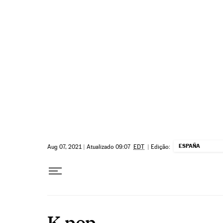
Pular para o conteúdo
ESPAÑA
Aug 07, 2021
|
Atualizado 09:07
EDT
|
Edição:
K-pop