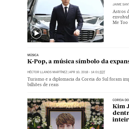
JAIME SAN
Astros d
envolvi
Me Too n
MÚSICA
K-Pop, a música símbolo da expans
HÉCTOR LLANOS MARTÍNEZ
|
APR 10, 2018 - 14:01
EDT
Turismo e a diplomacia da Coreia do Sul foram i
bilhões de reais
COREIA DO
Kim 
dentr
intei