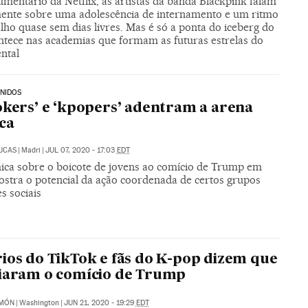
mentário da Netflix, as artistas da banda Blackpink falam
ente sobre uma adolescência de internamento e um ritmo
lho quase sem dias livres. Mas é só a ponta do iceberg do
ntece nas academias que formam as futuras estrelas do
ntal
NIDOS
okers’ e ‘kpopers’ adentram a arena
ica
UCAS
|
Madri
|
JUL 07, 2020 - 17:03
EDT
ica sobre o boicote de jovens ao comício de Trump em
ostra o potencial da ação coordenada de certos grupos
s sociais
ios do TikTok e fãs do K-pop dizem que
iaram o comício de Trump
IMÓN
|
Washington
|
JUN 21, 2020 - 19:29
EDT