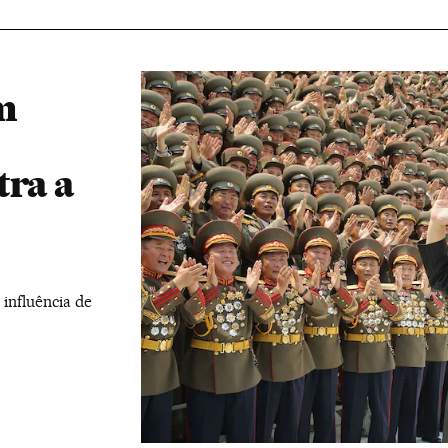
m
tra a
 influência de