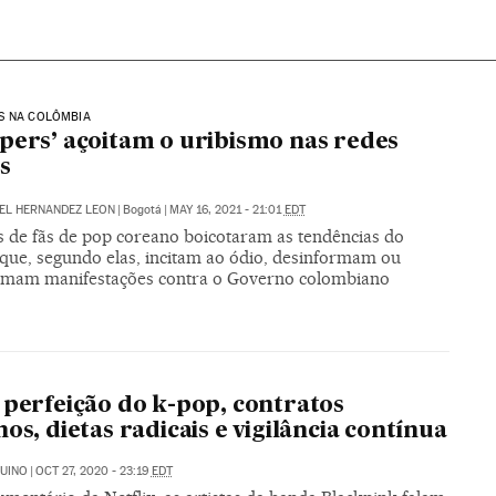
S NA COLÔMBIA
pers’ açoitam o uribismo nas redes
is
EL HERNANDEZ LEON
|
Bogotá
|
MAY 16, 2021 - 21:01
EDT
s de fãs de pop coreano boicotaram as tendências do
 que, segundo elas, incitam ao ódio, desinformam ou
timam manifestações contra o Governo colombiano
 perfeição do k-pop, contratos
nos, dietas radicais e vigilância contínua
UINO
|
OCT 27, 2020 - 23:19
EDT