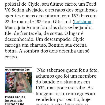
policial de Clyde, seu último carro, um Ford
V8 Sedan alvejado, e retratos dos orgulhosos
agentes que os executaram com 187 tiros em
23 de maio de 1934 em Gibsland (
Luisiana
).
Mas a joia é uma foto dos dois se beijando.
Ele, de frente; ela, de costas. O lugar é
desconhecido. Um descampado. Clyde
carrega um charuto, Bonnie, sua eterna
boina. A sombra dos dois desenha um só
corpo.
“Não sabemos quem fez a foto,
MAIS INFORMAÇÕES
achamos que foi um membro
do bando e a situamos em
1933, mas pouco se sabe. As
imagens foram entregues ao
Estas são as
vendedor por seu tio, hoje
fotos mais
curtidas no