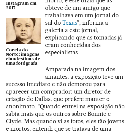
morto, e este dizia que as
Instagram em
obteve de um amigo que
2017
trabalhava em um jornal do
sul do
Texas
”, informa a
galeria a este jornal,
explicando que as tomadas já
eram conhecidas dos
Coreia do
especialistas.
Norte: imagens
clandestinas de
uma fotógrafa
Amparada na imagem dos
amantes, a exposição teve um
sucesso imediato e não demorou para
aparecer um comprador: um diretor de
criação de Dallas, que prefere manter o
anonimato. “Quando entrei na exposição não
sabia mais que os outros sobre Bonnie e
Clyde. Mas quando vi as fotos, eles tão jovens
e mortos, entendi que se tratava de uma