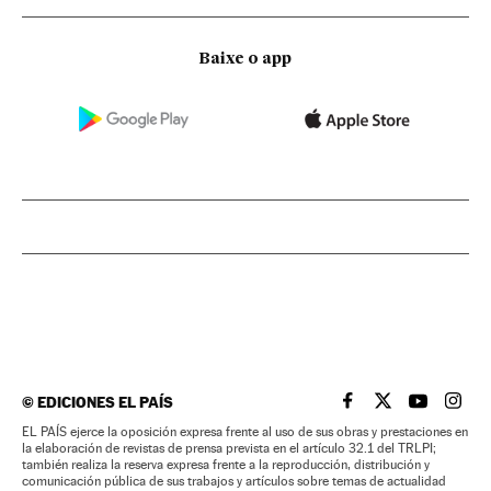
Baixe o app
©
EDICIONES EL PAÍS
EL PAÍS BRASIL EN
EL PAÍS BRASI
EL PAÍS B
EL PA
EL PAÍS ejerce la oposición expresa frente al uso de sus obras y prestaciones en
la elaboración de revistas de prensa prevista en el artículo 32.1 del TRLPI;
también realiza la reserva expresa frente a la reproducción, distribución y
comunicación pública de sus trabajos y artículos sobre temas de actualidad