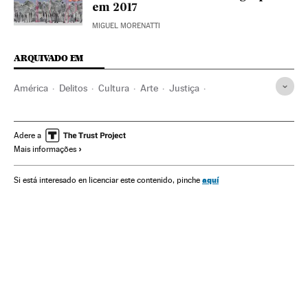
em 2017
MIGUEL MORENATTI
ARQUIVADO EM
América
Delitos
Cultura
Arte
Justiça
Fotografa branco e negro
Assaltos
Fotografia
Estados Unidos
Artes plásticas
Sequestros
Adere a
Mais informações
América do Norte
Polícia
Força segurança
aquí
Si está interesado en licenciar este contenido, pinche