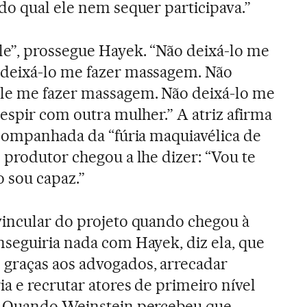
do qual ele nem sequer participava.”
e”, prossegue Hayek. “Não deixá-lo me
deixá-lo me fazer massagem. Não
le me fazer massagem. Não deixá-lo me
espir com outra mulher.” A atriz afirma
acompanhada da “fúria maquiavélica de
 produtor chegou a lhe dizer: “Vou te
 sou capaz.”
vincular do projeto quando chegou à
seguiria nada com Hayek, diz ela, que
 graças aos advogados, arrecadar
a e recrutar atores de primeiro nível
. Quando Weinstein percebeu que