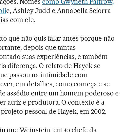
gações. Nomes
como Gwyneth Paltrow,
oli
e, Ashley Judd e Annabella Sciorra
ias com ele.
to que não quis falar antes porque não
rtante, depois que tantas
ontado suas experiências, e também
ia diferença. O relato de Hayek se
que passou na intimidade com
ever, em detalhes, como começa e se
 de assédio entre um homem poderoso e
r atriz e produtora. O contexto é a
, projeto pessoal de Hayek, em 2002.
u que Weinstein, então chefe da