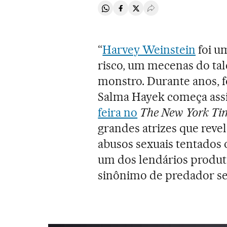
Compartir en Whatsapp
Compartir en Facebook
Compartir en Twitter
Desplegar Redes Soci
“
Harvey Weinstein
foi u
risco, um mecenas do ta
monstro. Durante anos, f
Salma Hayek começa as
feira no
The New York Ti
grandes atrizes que reve
abusos sexuais tentados
um dos lendários produ
sinônimo de predador se