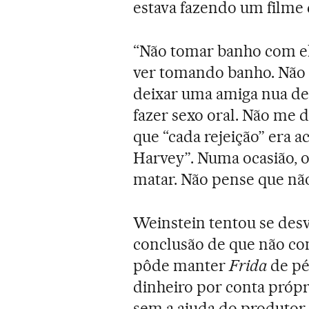
estava fazendo um filme 
“Não tomar banho com el
ver tomando banho. Não 
deixar uma amiga nua de
fazer sexo oral. Não me d
que “cada rejeição” era 
Harvey”. Numa ocasião, o
matar. Não pense que não
Weinstein tentou se des
conclusão de que não con
pôde manter
Frida
de pé
dinheiro por conta própri
sem a ajuda do produtor