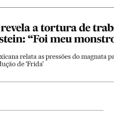
revela a tortura de tra
tein: “Foi meu monstr
xicana relata as pressões do magnata pa
ução de ‘Frida’