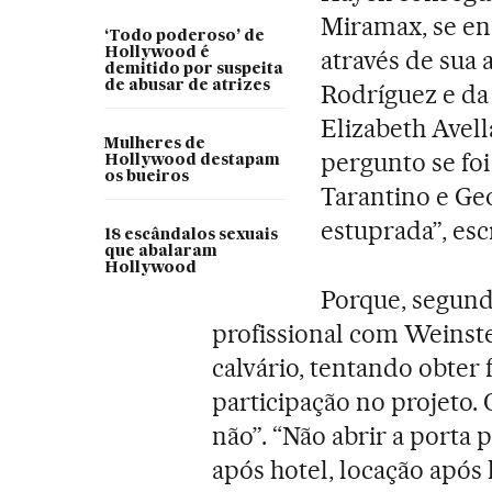
Miramax, se en
‘Todo poderoso’ de
Hollywood é
através de sua
demitido por suspeita
de abusar de atrizes
Rodríguez e da
Elizabeth Avell
Mulheres de
pergunto se fo
Hollywood destapam
os bueiros
Tarantino e Ge
estuprada”, esc
18 escândalos sexuais
que abalaram
Hollywood
Porque, segundo
profissional com Weinste
calvário, tentando obter 
participação no projeto. 
não”. “Não abrir a porta 
após hotel, locação após