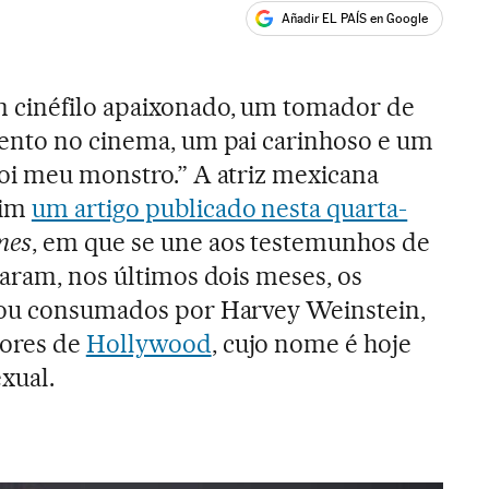
Añadir EL PAÍS en Google
ales
m cinéfilo apaixonado, um tomador de
lento no cinema, um pai carinhoso e um
oi meu monstro.” A atriz mexicana
sim
um artigo publicado nesta quarta-
mes
, em que se une aos testemunhos de
laram, nos últimos dois meses, os
 ou consumados por Harvey Weinstein,
tores de
Hollywood
, cujo nome é hoje
xual.