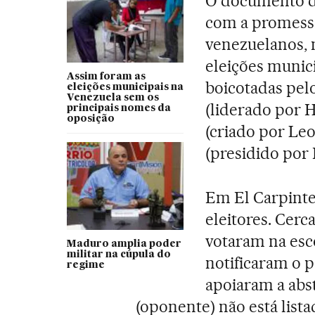
O documento de
com a promessa
venezuelanos, m
eleições munic
Assim foram as
boicotadas pelo
eleições municipais na
Venezuela sem os
(liderado por 
principais nomes da
oposição
(criado por Le
(presidido por
Em El Carpinte
eleitores. Cerc
votaram na esco
Maduro amplia poder
militar na cúpula do
notificaram o 
regime
apoiaram a abs
(oponente) não está lista