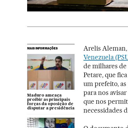
Arelis Aleman,
MAIS INFORMAÇÕES
Venezuela (PS
de milhares de 
Petare, que fic
um prefeito, as
para nos avisar
Maduro ameaça
que nos permit
proibir as principais
forças da oposição de
disputar a presidência
necessidades da