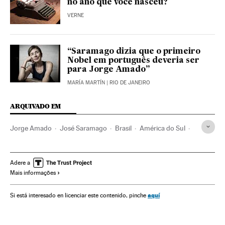
no ano que você nasceu?
VERNE
“Saramago dizia que o primeiro
Nobel em português deveria ser
para Jorge Amado”
MARÍA MARTÍN
| RIO DE JANEIRO
ARQUIVADO EM
Jorge Amado
José Saramago
Brasil
América do Sul
América Latina
América
Cultura
Adere a
Mais informações
aquí
Si está interesado en licenciar este contenido, pinche