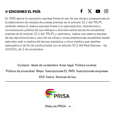
©
EDICIONES EL PAÍS
EL PAÍS BRASIL EN
EL PAÍS BRASI
EL PAÍS B
EL PA
EL PAÍS ejerce la oposición expresa frente al uso de sus obras y prestaciones en
la elaboración de revistas de prensa prevista en el artículo 32.1 del TRLPI;
también realiza la reserva expresa frente a la reproducción, distribución y
comunicación pública de sus trabajos y artículos sobre temas de actualidad
prevista en el artículo 33.1 del TRLPI; y, asimismo, realiza una reserva expresa
de las reproducciones y usos de las obras y otras prestaciones accesibles desde
este sitio web a medios de lectura mecánica u otros medios que resulten
adecuados a tal fin de conformidad con el artículo 67.3 del Real Decreto - ley
24/2021, de 2 de noviembre
Contacto
Venta de contenidos
Aviso legal
Política cookies
Política de privacidad
Mapa
Suscripciones EL PAÍS
Suscripciones empresas
RSS
Índice
Noticias de hoy
Webs de PRISA