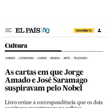
Pular para o conteúdo
SUSCRÍBETE
Cultura
CINEMA
LITERATURA
LIVROS
MÚSICA
ARTE
TELEVISÃO
As cartas em que Jorge
Amado e José Saramago
suspiravam pelo Nobel
Livro reúne a correspondência que os dois