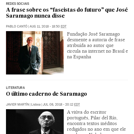
REDES SOCIAIS
A frase sobre os “fascistas do futuro” que José
Saramago nunca disse
PABLO CANTÓ
|
AUG 11, 2018 - 18:50
EDT
Fundação José Saramago
desmente a autoria de frase
atribuída ao autor que
circula na internet no Brasil e
na Espanha
LITERATURA
O último caderno de Saramago
JAVIER MARTÍN
|
Lisboa
|
JUL 08, 2018 - 20:12
EDT
A viúva do escritor
português, Pilar del Río,
encontra textos inéditos
redigidos no ano em que ele