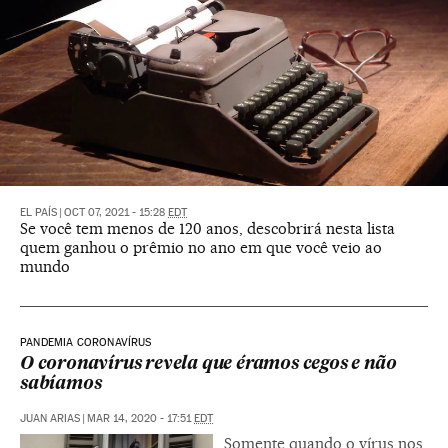
EL PAÍS
|
OCT 07, 2021 - 15:28
EDT
Se você tem menos de 120 anos, descobrirá nesta lista
quem ganhou o prêmio no ano em que você veio ao
mundo
PANDEMIA CORONAVÍRUS
O coronavírus revela que éramos cegos e não
sabíamos
JUAN ARIAS
|
MAR 14, 2020 - 17:51
EDT
Somente quando o vírus nos