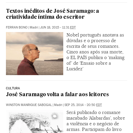
Textos inéditos de José Saramago: a
criatividade íntima do escritor
FERRAN BONO
|
Madri
|
JUN 18, 2015 - 11:31
EDT
Nobel português anotava as
dúvidas e o processo de
escrita de seus romances.
Cinco anos após sua morte,
o EL PAÍS publica o ‘making
of’ de ‘Ensaio sobre a
Lucidez’
CULTURA
José Saramago volta a falar aos leitores
WINSTON MANRIQUE SABOGAL
|
Madri
|
SEP 25, 2014 - 20:50
EDT
Será publicado o romance
inacabado ‘Alabardas’, sobre
a violência e o negócio de
armas. Participam do livro