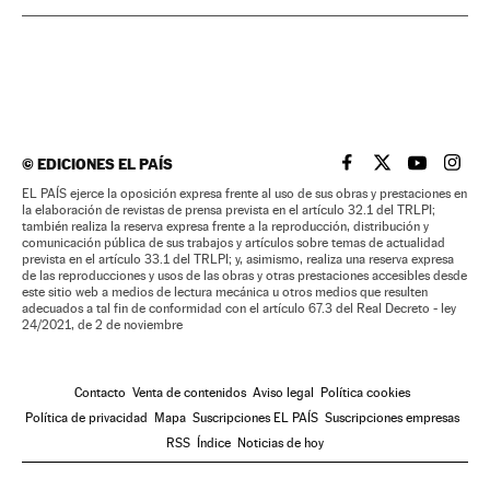
©
EDICIONES EL PAÍS
EL PAÍS BRASIL EN
EL PAÍS BRASI
EL PAÍS B
EL PA
EL PAÍS ejerce la oposición expresa frente al uso de sus obras y prestaciones en
la elaboración de revistas de prensa prevista en el artículo 32.1 del TRLPI;
también realiza la reserva expresa frente a la reproducción, distribución y
comunicación pública de sus trabajos y artículos sobre temas de actualidad
prevista en el artículo 33.1 del TRLPI; y, asimismo, realiza una reserva expresa
de las reproducciones y usos de las obras y otras prestaciones accesibles desde
este sitio web a medios de lectura mecánica u otros medios que resulten
adecuados a tal fin de conformidad con el artículo 67.3 del Real Decreto - ley
24/2021, de 2 de noviembre
Contacto
Venta de contenidos
Aviso legal
Política cookies
Política de privacidad
Mapa
Suscripciones EL PAÍS
Suscripciones empresas
RSS
Índice
Noticias de hoy