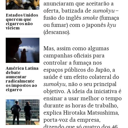
anunciaram que aceitarão a
oferta, batizada de
sumokyu
–
Estados Unidos
fusão do inglês
smoke
(fumaça
querem que
ou fumar) com o japonês
kyu
cigarros não
viciem
(descanso).
Mas, assim como algumas
campanhas oficiais para
controlar a fumaça nos
espaços públicos do Japão, a
América Latina
debate
saúde é um efeito colateral do
aumentar
radicalmente
sumokyu
, não o seu principal
os impostos ao
objetivo. A ideia da iniciativa é
cigarro
ensinar a usar melhor o tempo
durante as horas de trabalho,
explica Hirotaka Matsushima,
porta-voz da empresa,
dizendo que só quatro dos 46