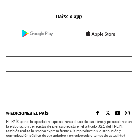
Baixe o app
©
EDICIONES EL PAÍS
EL PAÍS BRASIL EN
EL PAÍS BRASI
EL PAÍS B
EL PA
EL PAÍS ejerce la oposición expresa frente al uso de sus obras y prestaciones en
la elaboración de revistas de prensa prevista en el artículo 32.1 del TRLPI;
también realiza la reserva expresa frente a la reproducción, distribución y
comunicación pública de sus trabajos y artículos sobre temas de actualidad