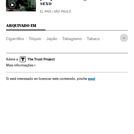
sexo
EL PAÍS
| SÃO PAULO
ARQUIVADO EM
Cigarrillos
Tóquio
Japão
Tabagismo
Tabaco
Vícios
Ásia oriental
Condições trabalho
Ásia
Doenças
Empresas
Medicina
Economia
Trabalho
Adere a
Mais informações
Saúde
Indústria
aquí
Si está interesado en licenciar este contenido, pinche