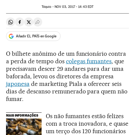
Tóquio -
NOV
03, 2017 - 14:43
EDT
Compartir en Whatsapp
Compartir en Facebook
Compartir en Twitter
Desplegar Redes Sociales
Añadir EL PAÍS en Google
O bilhete anônimo de um funcionário contra
a perda de tempo dos
colegas fumantes
, que
precisavam descer 29 andares para dar uma
baforada, levou os diretores da empresa
japonesa
de marketing Piala a oferecer seis
dias de descanso remunerado para quem não
fumar.
Os não fumantes estão felizes
MAIS INFORMAÇÕES
com a troca inovadora, e quase
um terço dos 120 funcionários