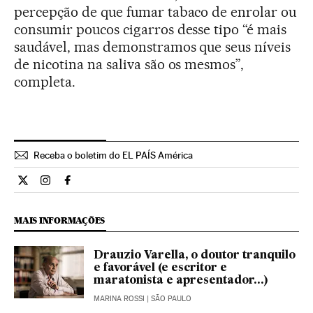
percepção de que fumar tabaco de enrolar ou
consumir poucos cigarros desse tipo “é mais
saudável, mas demonstramos que seus níveis
de nicotina na saliva são os mesmos”,
completa.
Receba o boletim do EL PAÍS América
Ciencia El País Brasil en Twitter
Ciencia El País Brasil en Instagram
Ciencia El País Brasil en Facebook
MAIS INFORMAÇÕES
Drauzio Varella, o doutor tranquilo
e favorável (e escritor e
maratonista e apresentador...)
MARINA ROSSI
| SÃO PAULO