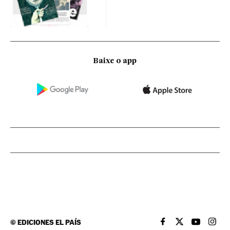
Baixe o app
©
EDICIONES EL PAÍS
EL PAÍS BRASIL EN
EL PAÍS BRASI
EL PAÍS B
EL PA