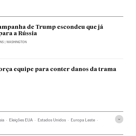
campanha de Trump escondeu que já
para a Rússia
ENS
| WASHINGTON
rça equipe para conter danos da trama
sia
Eleições EUA
Estados Unidos
Europa Leste
Eleições
América
Europa
Política