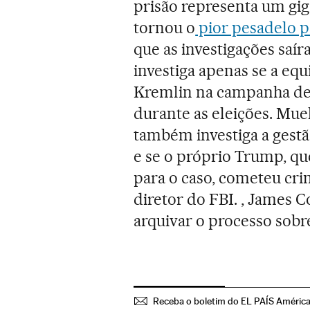
prisão representa um gi
tornou o
pior pesadelo p
que as investigações saír
investiga apenas se a eq
Kremlin na campanha de 
durante as eleições. Mue
também investiga a gest
e se o próprio Trump, qu
para o caso, cometeu cri
diretor do FBI. , James 
arquivar o processo sobr
Receba o boletim do EL PAÍS Améric