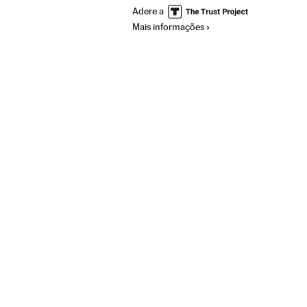
Adere a
Robert S. Mueller
James Comey
Paul 
Mais informações