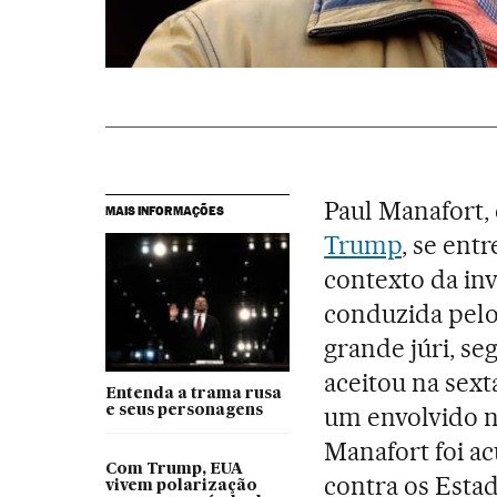
Paul Manafort,
MAIS INFORMAÇÕES
Trump
, se ent
contexto da in
conduzida pelo
grande júri, s
aceitou na sext
Entenda a trama rusa
um envolvido n
e seus personagens
Manafort foi a
Com Trump, EUA
contra os Estad
vivem polarização