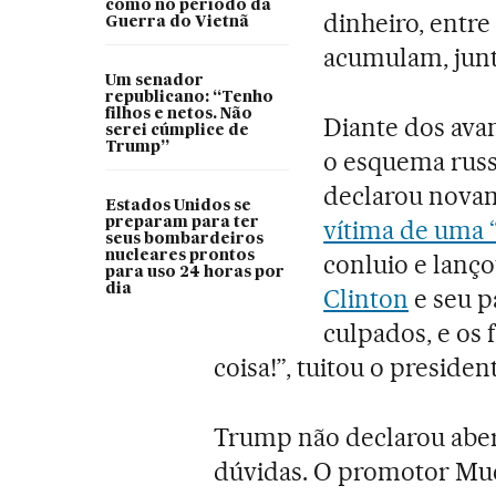
como no período da
dinheiro, entre
Guerra do Vietnã
acumulam, junto
Um senador
republicano: “Tenho
filhos e netos. Não
Diante dos ava
serei cúmplice de
Trump”
o esquema russ
declarou nova
Estados Unidos se
preparam para ter
vítima de uma “
seus bombardeiros
nucleares prontos
conluio e lanç
para uso 24 horas por
dia
Clinton
e seu p
culpados, e os 
coisa!”, tuitou o presiden
Trump não declarou aber
dúvidas. O promotor Mue