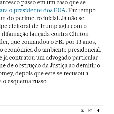
gantesco passo em um caso que se
ara o presidente dos EUA
. Faz tempo
am do perímetro inicial. Já não se
uipe eleitoral de Trump agiu com o
difamação lançada contra Clinton
ller, que comandou o FBI por 13 anos,
ão econômica do ambiente presidencial,
e já contratou um advogado particular
me de obstrução da Justiça ao demitir o
Comey, depois que este se recusou a
e o esquema russo.
a
Internacional El Pa
Internacional
Internac