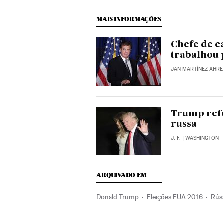
MAIS INFORMAÇÕES
Chefe de 
trabalhou 
JAN MARTÍNEZ AHR
Trump refo
russa
J. F.
| WASHINGTON
ARQUIVADO EM
Donald Trump
Eleições EUA 2016
Rús
Eleições presidenciais
América do Norte