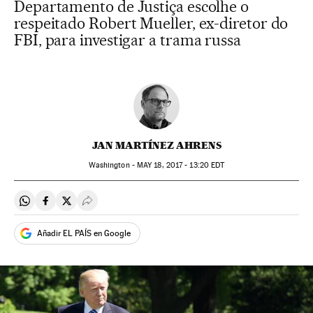
Departamento de Justiça escolhe o
respeitado Robert Mueller, ex-diretor do
FBI, para investigar a trama russa
JAN MARTÍNEZ AHRENS
Washington -
MAY
18, 2017 - 13:20
EDT
Compartir en Whatsapp
Compartir en Facebook
Compartir en Twitter
Desplegar Redes Sociales
Añadir EL PAÍS en Google