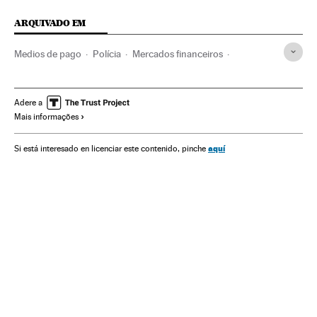
ARQUIVADO EM
Medios de pago
Polícia
Mercados financeiros
Força segurança
América
Justiça
Finanças
Donald Trump
Wall Street
Dólar
FBI
Moeda
Adere a
Mais informações
Estados Unidos
Bolsa valores
Dinheiro
América do Norte
James Comey
aquí
Si está interesado en licenciar este contenido, pinche