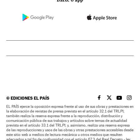
Baixe o app
©
EDICIONES EL PAÍS
EL PAÍS BRASIL EN
EL PAÍS BRASI
EL PAÍS B
EL PA
EL PAÍS ejerce la oposición expresa frente al uso de sus obras y prestaciones en
la elaboración de revistas de prensa prevista en el artículo 32.1 del TRLPI;
también realiza la reserva expresa frente a la reproducción, distribución y
comunicación pública de sus trabajos y artículos sobre temas de actualidad
prevista en el artículo 33.1 del TRLPI; y, asimismo, realiza una reserva expresa
de las reproducciones y usos de las obras y otras prestaciones accesibles desde
este sitio web a medios de lectura mecánica u otros medios que resulten
adecuados a tal fin de conformidad con el artículo 67.3 del Real Decreto - ley