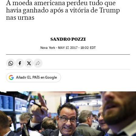
A moeda americana perdeu tudo que
havia ganhado após a vitória de Trump
nas urnas
SANDRO POZZI
Nova York -
MAY
17, 2017 - 18:02
EDT
Compartir en Whatsapp
Compartir en Facebook
Compartir en Twitter
Desplegar Redes Sociales
Añadir EL PAÍS en Google