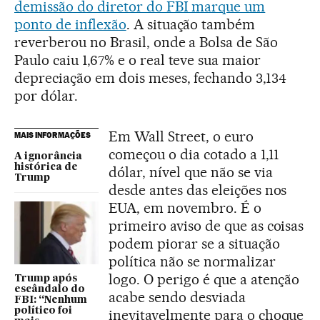
demissão do diretor do FBI marque um
ponto de inflexão
. A situação também
reverberou no Brasil, onde a Bolsa de São
Paulo caiu 1,67% e o real teve sua maior
depreciação em dois meses, fechando 3,134
por dólar.
Em Wall Street, o euro
MAIS INFORMAÇÕES
começou o dia cotado a 1,11
A ignorância
histórica de
dólar, nível que não se via
Trump
desde antes das eleições nos
EUA, em novembro. É o
primeiro aviso de que as coisas
podem piorar se a situação
política não se normalizar
logo. O perigo é que a atenção
Trump após
escândalo do
acabe sendo desviada
FBI: “Nenhum
político foi
inevitavelmente para o choque