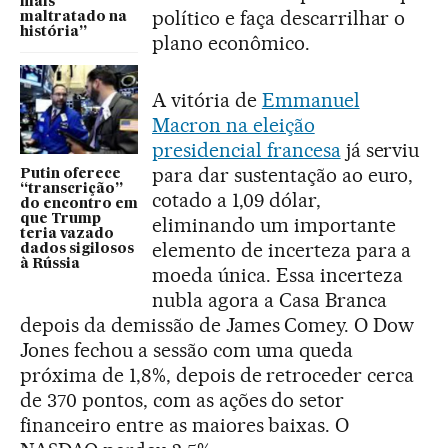
mais
político e faça descarrilhar o
maltratado na
história”
plano econômico.
A vitória de
Emmanuel
Macron na eleição
presidencial francesa
já serviu
para dar sustentação ao euro,
Putin oferece
“transcrição”
cotado a 1,09 dólar,
do encontro em
que Trump
eliminando um importante
teria vazado
elemento de incerteza para a
dados sigilosos
à Rússia
moeda única. Essa incerteza
nubla agora a Casa Branca
depois da demissão de James Comey. O Dow
Jones fechou a sessão com uma queda
próxima de 1,8%, depois de retroceder cerca
de 370 pontos, com as ações do setor
financeiro entre as maiores baixas. O