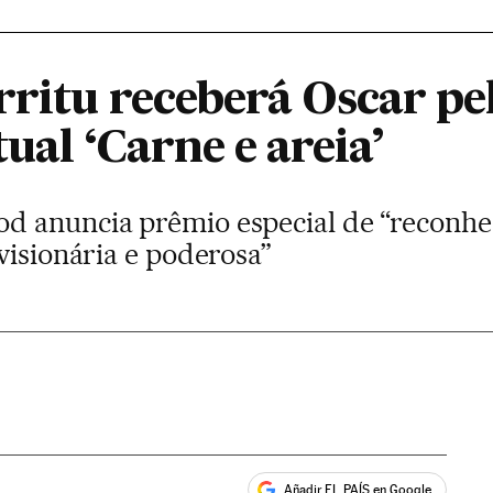
rritu receberá Oscar pe
tual ‘Carne e areia’
d anuncia prêmio especial de “reconh
visionária e poderosa”
Añadir EL PAÍS en Google