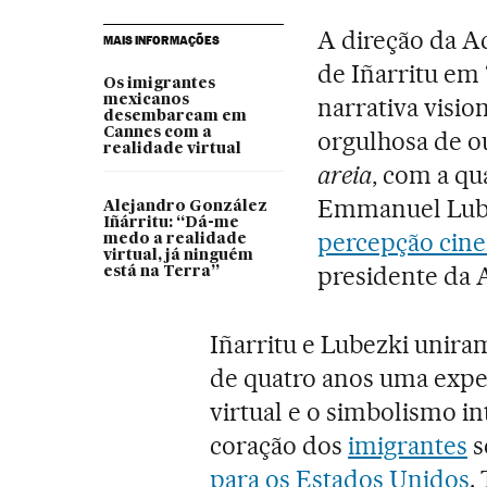
A direção da A
MAIS INFORMAÇÕES
de Iñarritu em
Os imigrantes
mexicanos
narrativa visio
desembarcam em
Cannes com a
orgulhosa de o
realidade virtual
areia
, com a qua
Emmanuel Lub
Alejandro González
Iñárritu: “Dá-me
percepção cine
medo a realidade
virtual, já ninguém
presidente da 
está na Terra”
Iñarritu e Lubezki unira
de quatro anos uma experi
virtual e o simbolismo 
coração dos
imigrantes
s
para os Estados Unidos
.