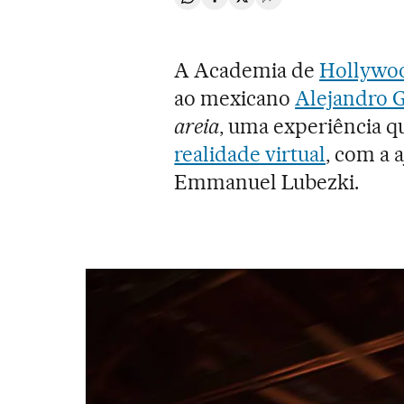
Compartir en Whatsapp
Compartir en Facebook
Compartir en Twitter
Desplegar Redes Soci
A Academia de
Hollywo
ao mexicano
Alejandro G
areia
, uma experiência qu
realidade virtual
, com a a
Emmanuel Lubezki.