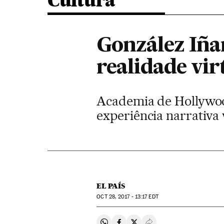
Cultura
González Iña
realidade vir
Academia de Hollywoo
experiência narrativa 
EL PAÍS
OCT
28, 2017 - 13:17
EDT