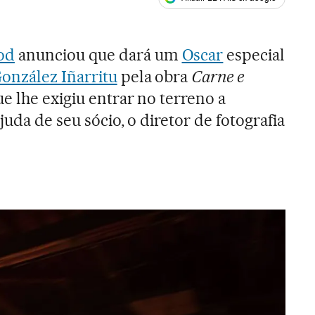
ales
od
anunciou que dará um
Oscar
especial
onzález Iñarritu
pela obra
Carne e
e lhe exigiu entrar no terreno a
juda de seu sócio, o diretor de fotografia