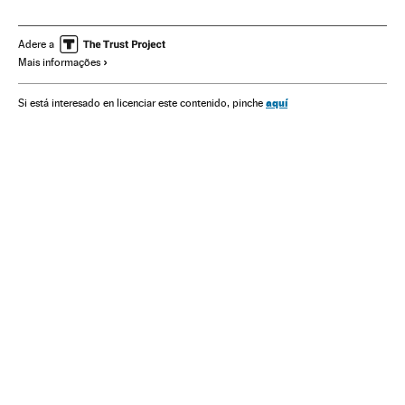
Hollywood
Casamento
Estados Unidos
Indústria Cinematográfica
Gente
Casal
Sociedade
Adere a
Mais informações
aquí
Si está interesado en licenciar este contenido, pinche