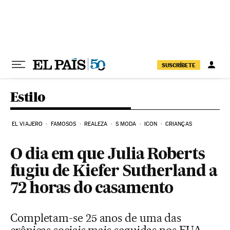
Pular para o conteúdo
SUSCRÍBETE
Estilo
EL VIAJERO
FAMOSOS
REALEZA
S MODA
ICON
CRIANÇAS
O dia em que Julia Roberts
fugiu de Kiefer Sutherland a
72 horas do casamento
Completam-se 25 anos de uma das