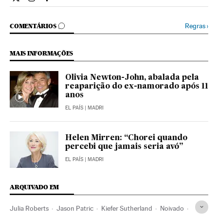
Estilo El País Brasil en Twitter
Estilo El País Brasil en Instagram
Estilo El País Brasil en Facebook
COMENTÁRIOS
Regras
›
COMENTÁRIOS
MAIS INFORMAÇÕES
Olivia Newton-John, abalada pela
reaparição do ex-namorado após 11
anos
EL PAÍS
| MADRI
Helen Mirren: “Chorei quando
percebi que jamais seria avó”
EL PAÍS
| MADRI
ARQUIVADO EM
Julia Roberts
Jason Patric
Kiefer Sutherland
Noivado