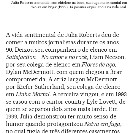
Julia Roberts tramando, con chiclete na boca, sua fuga matrimonial em
'Noiva em Fuga' (1999). Já possuía experiência na vida real.
A vida sentimental de Julia Roberts deu de
comer a muitos jornalistas durante os anos
90. Deixou seu companheiro de elenco em
Satisfaction – No amor e no rock
, Liam Neeson,
por seu colega de elenco em
Flores de aço
,
Dylan McDermott, com quem chegou a ficar
comprometida. A atriz largou McDermott
por Kiefer Sutherland, seu colega de elenco
em
Línha Mortal
. A terceira vingou, e em 1993
se casou com o cantor country Lyle Lovett, de
quem se separou dois anos mais tarde. Em
1999, Julia demonstrou ter muito senso de
humor quando protagonizou
Noiva em fuga
,
no qual fugia de três diferentes casamentos