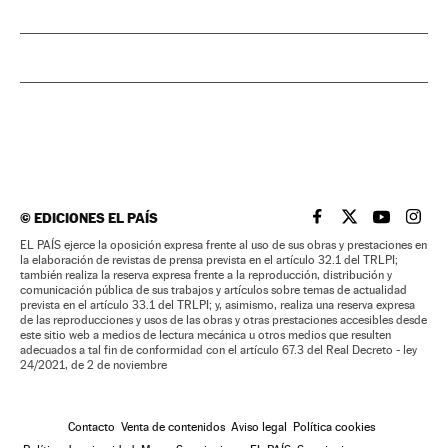
©
EDICIONES EL PAÍS
EL PAÍS BRASIL EN
EL PAÍS BRASI
EL PAÍS B
EL PA
EL PAÍS ejerce la oposición expresa frente al uso de sus obras y prestaciones en
la elaboración de revistas de prensa prevista en el artículo 32.1 del TRLPI;
también realiza la reserva expresa frente a la reproducción, distribución y
comunicación pública de sus trabajos y artículos sobre temas de actualidad
prevista en el artículo 33.1 del TRLPI; y, asimismo, realiza una reserva expresa
de las reproducciones y usos de las obras y otras prestaciones accesibles desde
este sitio web a medios de lectura mecánica u otros medios que resulten
adecuados a tal fin de conformidad con el artículo 67.3 del Real Decreto - ley
24/2021, de 2 de noviembre
Contacto
Venta de contenidos
Aviso legal
Política cookies