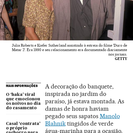
Julia Roberts e Kiefer Sutherland assistindo à estreia do filme 'Duro de
Matar 2'. Era 1990 e seu relacionamento era documentado diariamente
nos jornais.
GETTY
A decoração do banquete,
MAIS INFORMAÇÕES
inspirada no jardim do
O ‘haka’ viral
que emocionou
paraíso, já estava montada. As
os noivos no dia
damas de honra haviam
do casamento
pegado seus sapatos
Manolo
Blahnik
tingidos de verde
Casal ‘contrata’
o próprio
água-marinha para a ocasião,
cachorro para