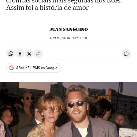
crônicas sociais mais seguidas nos EUA.
Assim foi a história de amor
JUAN SANGUINO
APR
16, 2016 - 11:10
EDT
Compartir en Whatsapp
Compartir en Facebook
Compartir en Twitter
Desplegar Redes Sociales
Come
Añadir EL PAÍS en Google