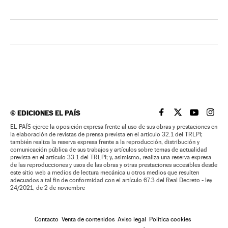
©
EDICIONES EL PAÍS
EL PAÍS BRASIL EN
EL PAÍS BRASI
EL PAÍS B
EL PA
EL PAÍS ejerce la oposición expresa frente al uso de sus obras y prestaciones en
la elaboración de revistas de prensa prevista en el artículo 32.1 del TRLPI;
también realiza la reserva expresa frente a la reproducción, distribución y
comunicación pública de sus trabajos y artículos sobre temas de actualidad
prevista en el artículo 33.1 del TRLPI; y, asimismo, realiza una reserva expresa
de las reproducciones y usos de las obras y otras prestaciones accesibles desde
este sitio web a medios de lectura mecánica u otros medios que resulten
adecuados a tal fin de conformidad con el artículo 67.3 del Real Decreto - ley
24/2021, de 2 de noviembre
Contacto
Venta de contenidos
Aviso legal
Política cookies