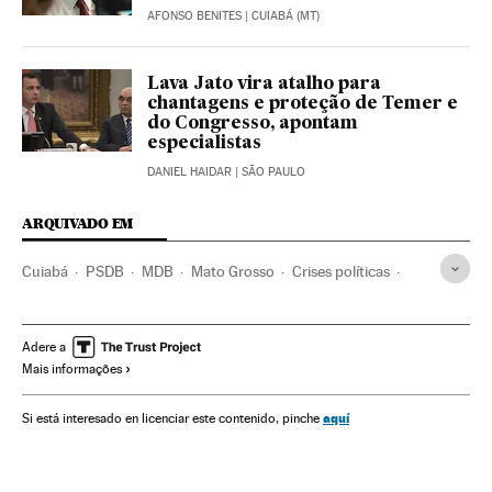
AFONSO BENITES
| CUIABÁ (MT)
Lava Jato vira atalho para
chantagens e proteção de Temer e
do Congresso, apontam
especialistas
DANIEL HAIDAR
| SÃO PAULO
ARQUIVADO EM
Cuiabá
PSDB
MDB
Mato Grosso
Crises políticas
Corrupção política
Brasil
Conflitos políticos
Corrupção
Partidos políticos
América do Sul
Adere a
Mais informações
América Latina
História contemporânea
América
Delitos
História
Política
Justiça
aquí
Si está interesado en licenciar este contenido, pinche