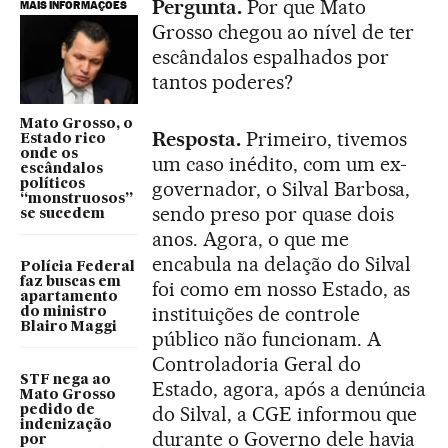
Pergunta.
Por que Mato
MAIS INFORMAÇÕES
Grosso chegou ao nível de ter
escândalos espalhados por
tantos poderes?
Mato Grosso, o
Resposta.
Primeiro, tivemos
Estado rico
onde os
um caso inédito, com um ex-
escândalos
políticos
governador, o Silval Barbosa,
“monstruosos”
sendo preso por quase dois
se sucedem
anos. Agora, o que me
encabula na delação do Silval
Polícia Federal
faz buscas em
foi como em nosso Estado, as
apartamento
instituições de controle
do ministro
Blairo Maggi
público não funcionam. A
Controladoria Geral do
STF nega ao
Estado, agora, após a denúncia
Mato Grosso
do Silval, a CGE informou que
pedido de
indenização
durante o Governo dele havia
por