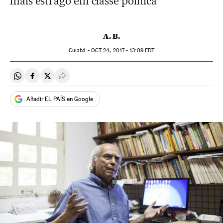
mais estrago em classe política
A. B.
Cuiabá -
OCT
24, 2017 - 13:09
EDT
Compartir en Whatsapp
Compartir en Facebook
Compartir en Twitter
Desplegar Redes Sociales
Añadir EL PAÍS en Google