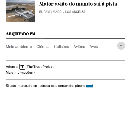
Maior avião do mundo sai à pista
EL PAÍS
| MADRI / LOS ANGELES
ARQUIVADO EM
Meio ambiente
Ciência
Colisões
Aviões
Aves
Acidentes
Transporte aéreo
Animais
Transporte
Fauna
Espécies
The Conversation
Adere a
Mais informações
aquí
Si está interesado en licenciar este contenido, pinche