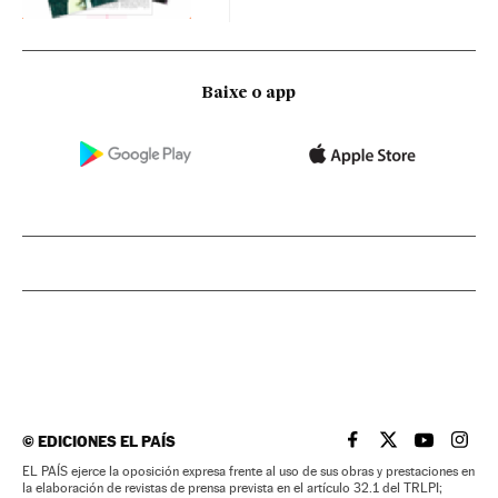
Baixe o app
©
EDICIONES EL PAÍS
EL PAÍS BRASIL EN
EL PAÍS BRASI
EL PAÍS B
EL PA
EL PAÍS ejerce la oposición expresa frente al uso de sus obras y prestaciones en
la elaboración de revistas de prensa prevista en el artículo 32.1 del TRLPI;