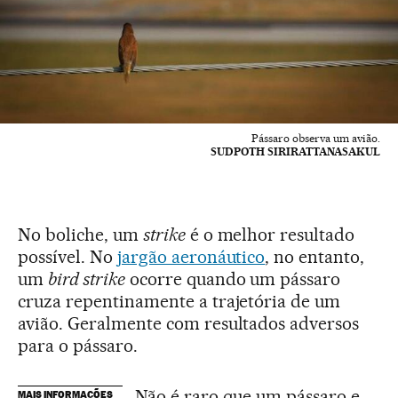
Pássaro observa um avião.
SUDPOTH SIRIRATTANASAKUL
No boliche, um
strike
é o melhor resultado
possível. No
jargão aeronáutico
, no entanto,
um
bird strike
ocorre quando um pássaro
cruza repentinamente a trajetória de um
avião. Geralmente com resultados adversos
para o pássaro.
Não é raro que um pássaro e
MAIS INFORMAÇÕES