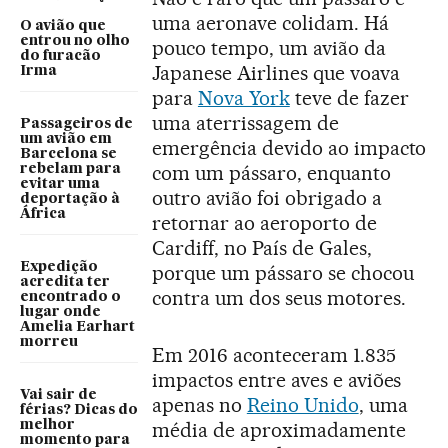
uma aeronave colidam. Há
O avião que
entrou no olho
pouco tempo, um avião da
do furacão
Japanese Airlines que voava
Irma
para
Nova York
teve de fazer
uma aterrissagem de
Passageiros de
um avião em
emergência devido ao impacto
Barcelona se
com um pássaro, enquanto
rebelam para
evitar uma
outro avião foi obrigado a
deportação à
África
retornar ao aeroporto de
Cardiff, no País de Gales,
Expedição
porque um pássaro se chocou
acredita ter
contra um dos seus motores.
encontrado o
lugar onde
Amelia Earhart
morreu
Em 2016 aconteceram 1.835
impactos entre aves e aviões
Vai sair de
apenas no
Reino Unido
, uma
férias? Dicas do
melhor
média de aproximadamente
momento para