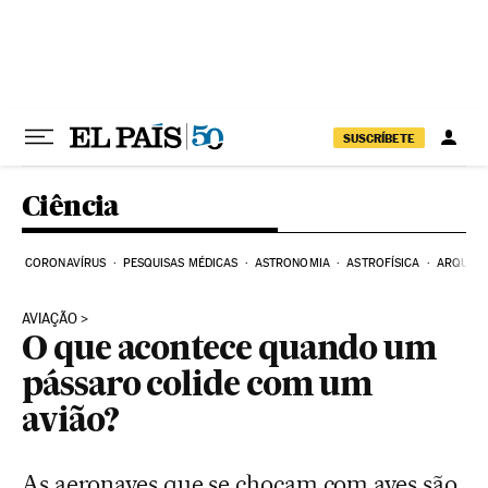
Pular para o conteúdo
SUSCRÍBETE
Ciência
CORONAVÍRUS
PESQUISAS MÉDICAS
ASTRONOMIA
ASTROFÍSICA
ARQUEO
AVIAÇÃO
O que acontece quando um
pássaro colide com um
avião?
As aeronaves que se chocam com aves são