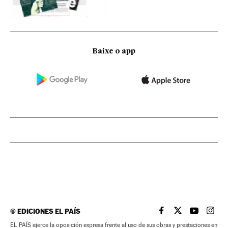
Baixe o app
©
EDICIONES EL PAÍS
EL PAÍS BRASIL EN
EL PAÍS BRASI
EL PAÍS B
EL PA
EL PAÍS ejerce la oposición expresa frente al uso de sus obras y prestaciones en