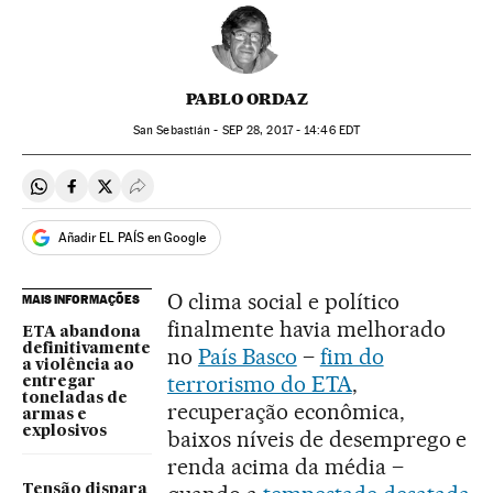
PABLO ORDAZ
San Sebastián -
SEP
28, 2017 - 14:46
EDT
Compartir en Whatsapp
Compartir en Facebook
Compartir en Twitter
Desplegar Redes Sociales
Añadir EL PAÍS en Google
O clima social e político
MAIS INFORMAÇÕES
finalmente havia melhorado
ETA abandona
definitivamente
no
País Basco
–
fim do
a violência ao
terrorismo do ETA
,
entregar
toneladas de
recuperação econômica,
armas e
explosivos
baixos níveis de desemprego e
renda acima da média –
Tensão dispara