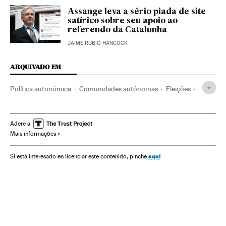
Assange leva a sério piada de site
satírico sobre seu apoio ao
referendo da Catalunha
JAIME RUBIO HANCOCK
ARQUIVADO EM
Política autonómica
Comunidades autónomas
Eleições
ETA
Administração autônoma
Referendo sobre a Independência da Catalunha 2017
Adere a
Mais informações
Autodeterminação
Generalitat Catalunha
Referendo
Independentismo
Barcelona
País Basco
Catalunha
aquí
Si está interesado en licenciar este contenido, pinche
Conflitos políticos
Ideologias
Grupos terroristas
Terrorismo
Administração pública
Política
Espanha