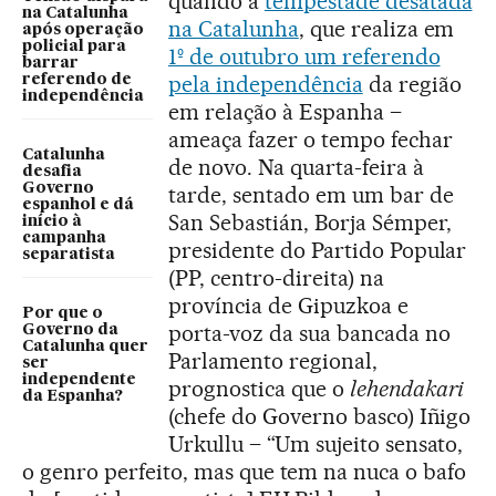
quando a
tempestade desatada
na Catalunha
na Catalunha
, que realiza em
após operação
policial para
1º de outubro um referendo
barrar
pela independência
da região
referendo de
independência
em relação à Espanha –
ameaça fazer o tempo fechar
Catalunha
de novo. Na quarta-feira à
desafia
Governo
tarde, sentado em um bar de
espanhol e dá
San Sebastián, Borja Sémper,
início à
campanha
presidente do Partido Popular
separatista
(PP, centro-direita) na
província de Gipuzkoa e
Por que o
porta-voz da sua bancada no
Governo da
Catalunha quer
Parlamento regional,
ser
independente
prognostica que o
lehendakari
da Espanha?
(chefe do Governo basco) Iñigo
Urkullu – “Um sujeito sensato,
o genro perfeito, mas que tem na nuca o bafo