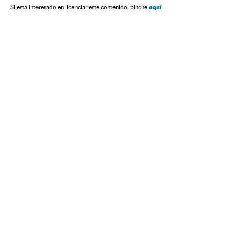
Organizações internacionais
Relações exteriores
Donbás
aquí
Si está interesado en licenciar este contenido, pinche