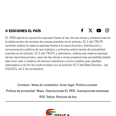
©
EDICIONES EL PAÍS
EL PAÍS BRASIL EN
EL PAÍS BRASI
EL PAÍS B
EL PA
EL PAÍS ejerce la oposición expresa frente al uso de sus obras y prestaciones en
la elaboración de revistas de prensa prevista en el artículo 32.1 del TRLPI;
también realiza la reserva expresa frente a la reproducción, distribución y
comunicación pública de sus trabajos y artículos sobre temas de actualidad
prevista en el artículo 33.1 del TRLPI; y, asimismo, realiza una reserva expresa
de las reproducciones y usos de las obras y otras prestaciones accesibles desde
este sitio web a medios de lectura mecánica u otros medios que resulten
adecuados a tal fin de conformidad con el artículo 67.3 del Real Decreto - ley
24/2021, de 2 de noviembre
Contacto
Venta de contenidos
Aviso legal
Política cookies
Política de privacidad
Mapa
Suscripciones EL PAÍS
Suscripciones empresas
RSS
Índice
Noticias de hoy