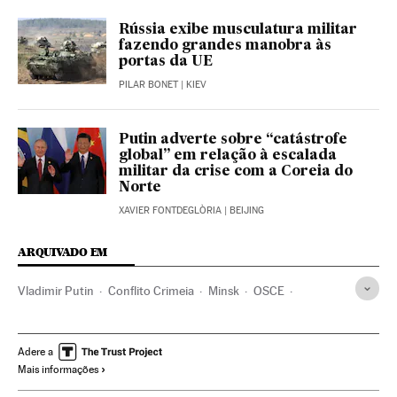
Rússia exibe musculatura militar
fazendo grandes manobra às
portas da UE
PILAR BONET
| KIEV
Putin adverte sobre “catástrofe
global” em relação à escalada
militar da crise com a Coreia do
Norte
XAVIER FONTDEGLÒRIA
| BEIJING
ARQUIVADO EM
Vladimir Putin
Conflito Crimeia
Minsk
OSCE
Capacetes azuis
Bielorrússia
Mediação internacional
Rússia
Ucrânia
Europa Leste
Conflitos territoriais
Adere a
Mais informações
Processo paz
Europa
Conflitos