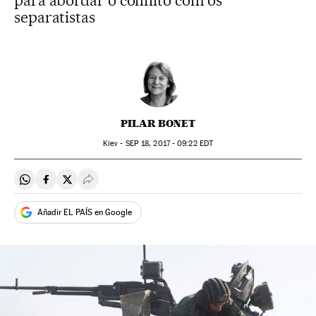
para abordar o conflito com os
separatistas
PILAR BONET
Kiev -
SEP
18, 2017 - 09:22
EDT
Compartir en Whatsapp
Compartir en Facebook
Compartir en Twitter
Desplegar Redes Sociales
Añadir EL PAÍS en Google