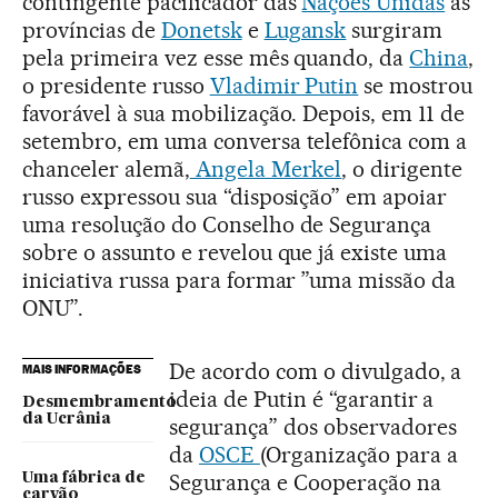
contingente pacificador das
Nações Unidas
às
províncias de
Donetsk
e
Lugansk
surgiram
pela primeira vez esse mês quando, da
China
,
o presidente russo
Vladimir Putin
se mostrou
favorável à sua mobilização. Depois, em 11 de
setembro, em uma conversa telefônica com a
chanceler alemã,
Angela Merkel
, o dirigente
russo expressou sua “disposição” em apoiar
uma resolução do Conselho de Segurança
sobre o assunto e revelou que já existe uma
iniciativa russa para formar ”uma missão da
ONU”.
De acordo com o divulgado, a
MAIS INFORMAÇÕES
ideia de Putin é “garantir a
Desmembramento
da Ucrânia
segurança” dos observadores
da
OSCE
(Organização para a
Segurança e Cooperação na
Uma fábrica de
carvão