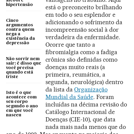
álcool e
hipertensão
está o preconceito brilhando
em todo o seu esplendor e
Cinco
adicionando o sofrimento da
argumentos
incompreensão social à dor
contra quem
nega a
verdadeira da enfermidade.
existência da
depressão
Ocorre que tanto a
fibromialgia como a fadiga
crônica são definidas como
Não sorrir nem
sair: é disso que
doenças muito reais (a
você precisa
quando está
primeira, reumática, a
triste
segunda, neurológica) dentro
da lista da
Organização
Isto é o que
Mundial da Saúde
. Foram
acontece com
seu corpo
incluídas na décima revisão do
segundo o ano
Catálogo Internacional de
em que você
nasceu
Doenças (CIE-10), que data
nada mais nada menos que do