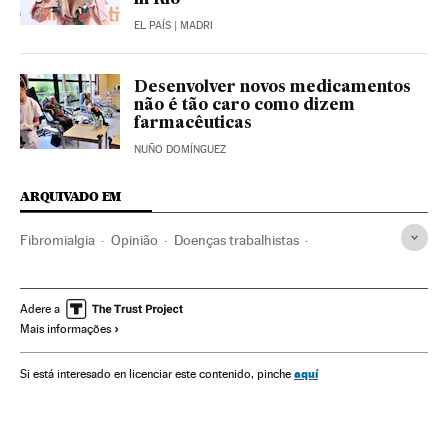
in Rio
EL PAÍS
| MADRI
Desenvolver novos medicamentos
não é tão caro como dizem
farmacêuticas
NUÑO DOMÍNGUEZ
ARQUIVADO EM
Fibromialgia
Opinião
Doenças trabalhistas
Medicamentos
Farmácia
Doenças
Medicina
Saúde
El Pais Semanal
Actualidad
Adere a
Mais informações
aquí
Si está interesado en licenciar este contenido, pinche