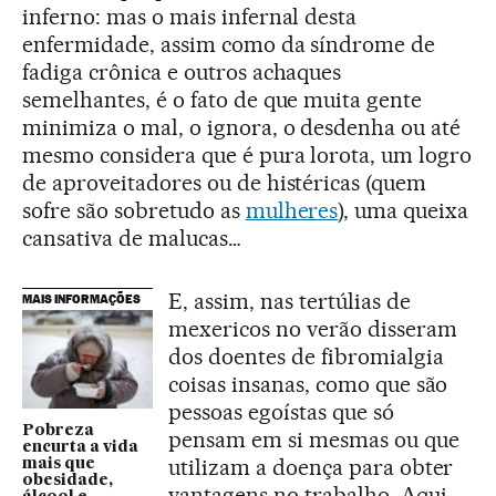
inferno: mas o mais infernal desta
enfermidade, assim como da síndrome de
fadiga crônica e outros achaques
semelhantes, é o fato de que muita gente
minimiza o mal, o ignora, o desdenha ou até
mesmo considera que é pura lorota, um logro
de aproveitadores ou de histéricas (quem
sofre são sobretudo as
mulheres
), uma queixa
cansativa de malucas…
E, assim, nas tertúlias de
MAIS INFORMAÇÕES
mexericos no verão disseram
dos doentes de fibromialgia
coisas insanas, como que são
pessoas egoístas que só
Pobreza
pensam em si mesmas ou que
encurta a vida
utilizam a doença para obter
mais que
obesidade,
vantagens no trabalho. Aqui