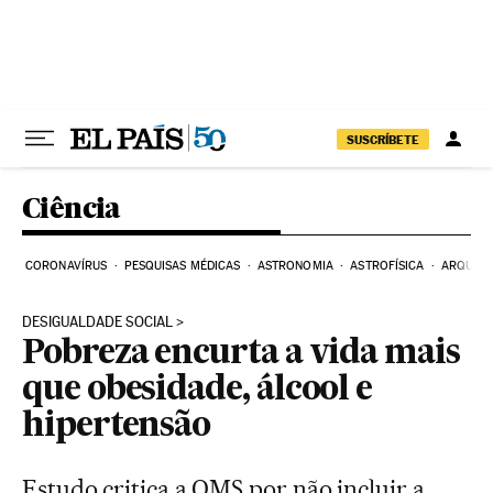
Pular para o conteúdo
SUSCRÍBETE
Ciência
CORONAVÍRUS
PESQUISAS MÉDICAS
ASTRONOMIA
ASTROFÍSICA
ARQUEO
DESIGUALDADE SOCIAL
Pobreza encurta a vida mais
que obesidade, álcool e
hipertensão
Estudo critica a OMS por não incluir a