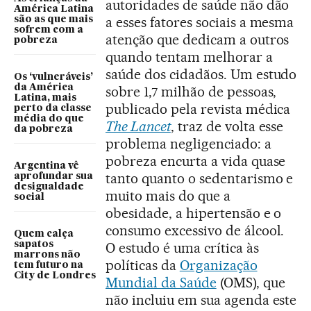
autoridades de saúde não dão
América Latina
a esses fatores sociais a mesma
são as que mais
sofrem com a
atenção que dedicam a outros
pobreza
quando tentam melhorar a
saúde dos cidadãos. Um estudo
Os ‘vulneráveis’
da América
sobre 1,7 milhão de pessoas,
Latina, mais
publicado pela revista médica
perto da classe
média do que
The Lancet
, traz de volta esse
da pobreza
problema negligenciado: a
pobreza encurta a vida quase
Argentina vê
tanto quanto o sedentarismo e
aprofundar sua
desigualdade
muito mais do que a
social
obesidade, a hipertensão e o
consumo excessivo de álcool.
Quem calça
O estudo é uma crítica às
sapatos
marrons não
políticas da
Organização
tem futuro na
City de Londres
Mundial da Saúde
(OMS), que
não incluiu em sua agenda este