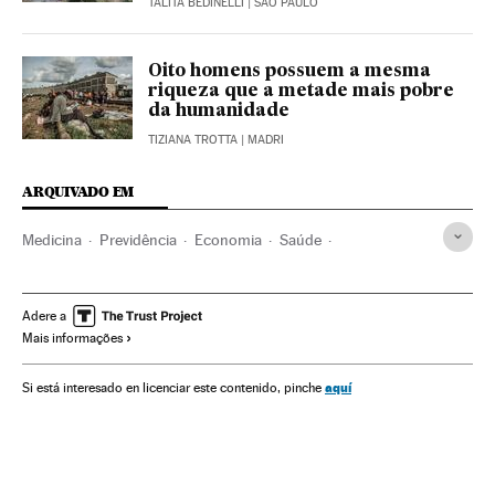
TALITA BEDINELLI
| SÃO PAULO
Oito homens possuem a mesma
riqueza que a metade mais pobre
da humanidade
TIZIANA TROTTA
| MADRI
ARQUIVADO EM
Medicina
Previdência
Economia
Saúde
Problemas sociais
Sociedade
Ciência
Desigualdade econômica
The Lancet
OMS
Adere a
Mais informações
Desigualdade social
Doenças crônicas
Pobreza
Saúde pública
Doenças
Política sanitária
aquí
Si está interesado en licenciar este contenido, pinche