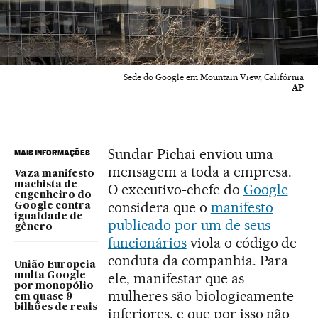
Sede do Google em Mountain View, Califórnia
AP
Sundar Pichai enviou uma
MAIS INFORMAÇÕES
mensagem a toda a empresa.
Vaza manifesto
machista de
O executivo-chefe do
Google
engenheiro do
considera que o
manifesto
Google contra
igualdade de
publicado por um de seus
gênero
funcionários
viola o código de
conduta da companhia. Para
União Europeia
ele, manifestar que as
multa Google
por monopólio
mulheres são biologicamente
em quase 9
bilhões de reais
inferiores, e que por isso não