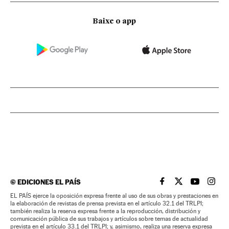
Baixe o app
©
EDICIONES EL PAÍS
EL PAÍS BRASIL EN
EL PAÍS BRASI
EL PAÍS B
EL PA
EL PAÍS ejerce la oposición expresa frente al uso de sus obras y prestaciones en
la elaboración de revistas de prensa prevista en el artículo 32.1 del TRLPI;
también realiza la reserva expresa frente a la reproducción, distribución y
comunicación pública de sus trabajos y artículos sobre temas de actualidad
prevista en el artículo 33.1 del TRLPI; y, asimismo, realiza una reserva expresa