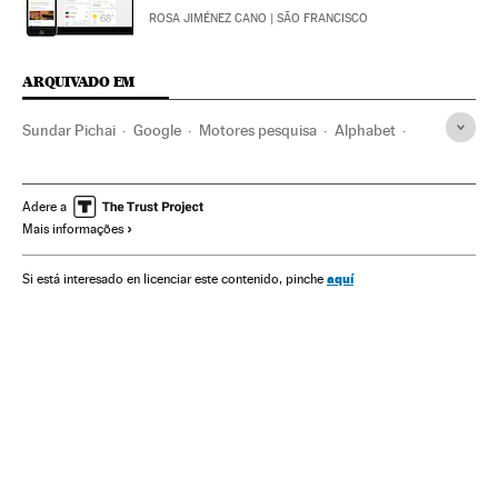
ROSA JIMÉNEZ CANO
| SÃO FRANCISCO
ARQUIVADO EM
Sundar Pichai
Google
Motores pesquisa
Alphabet
Machismo
Sexismo
Direitos mulher
Internet
Relações gênero
Mulheres
Empresas
Preconceitos
Adere a
Mais informações
Economia
Telecomunicações
Problemas sociais
Comunicações
Sociedade
Mercado trabalho
aquí
Si está interesado en licenciar este contenido, pinche
Emprego
Trabalho