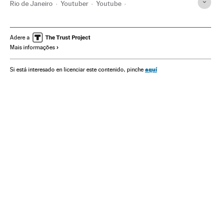
Rio de Janeiro
Youtuber
Youtube
Estado Rio de Janeiro
Google
Motores pesquisa
Alphabet
Brasil
América do Sul
América Latina
Adere a
Mais informações
América
Empresas
Economia
Influencers
Famosos
Redes sociais
Cibernautas
Internet
aquí
Si está interesado en licenciar este contenido, pinche
Telecomunicações
Comunicações