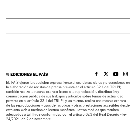
©
EDICIONES EL PAÍS
EL PAÍS BRASIL EN
EL PAÍS BRASI
EL PAÍS B
EL PA
EL PAÍS ejerce la oposición expresa frente al uso de sus obras y prestaciones en
la elaboración de revistas de prensa prevista en el artículo 32.1 del TRLPI;
también realiza la reserva expresa frente a la reproducción, distribución y
comunicación pública de sus trabajos y artículos sobre temas de actualidad
prevista en el artículo 33.1 del TRLPI; y, asimismo, realiza una reserva expresa
de las reproducciones y usos de las obras y otras prestaciones accesibles desde
este sitio web a medios de lectura mecánica u otros medios que resulten
adecuados a tal fin de conformidad con el artículo 67.3 del Real Decreto - ley
24/2021, de 2 de noviembre