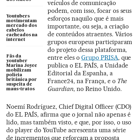
veículos de comunicação
podem, com isso, focar os seus
Youtubers
esforços naquilo que é mais
movimentam
importante, ou seja, a criação
mercado dos
cabelos
de conteúdos atraentes. Vários
cacheados na
internet
grupos europeus participaram
do projeto dessa plataforma,
entre eles o
Grupo PRISA
, que
Fãs da
youtuber
publica o EL PAÍS, a Unidade
Marina Joyce
mobilizam
Editorial da Espanha, a
polícia
France24, na França, e o
The
britânica por
suspeita de
Guardian
, no Reino Unido.
maus-tratos
Noemí Rodríguez, Chief Digital Officer (CDO)
do EL PAÍS, afirma que o jornal não apenas é
lido, mas também visto, e que, por isso, o uso
do player do YouTube acrescenta uma série
de incrementos que reforçam a proposta