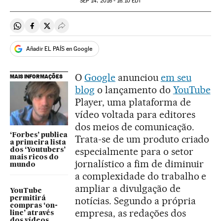
SEP
14, 2016 - 16:10
EDT
Compartir en Whatsapp
Compartir en Facebook
Compartir en Twitter
Desplegar Redes Sociales
Añadir EL PAÍS en Google
O
Google
anunciou
em seu
MAIS INFORMAÇÕES
blog
o lançamento do
YouTube
Player, uma plataforma de
vídeo voltada para editores
dos meios de comunicação.
‘Forbes’ publica
Trata-se de um produto criado
a primeira lista
especialmente para o setor
dos ‘Youtubers’
mais ricos do
jornalístico a fim de diminuir
mundo
a complexidade do trabalho e
ampliar a divulgação de
YouTube
permitirá
notícias. Segundo a própria
compras ‘on-
empresa, as redações dos
line’ através
dos vídeos