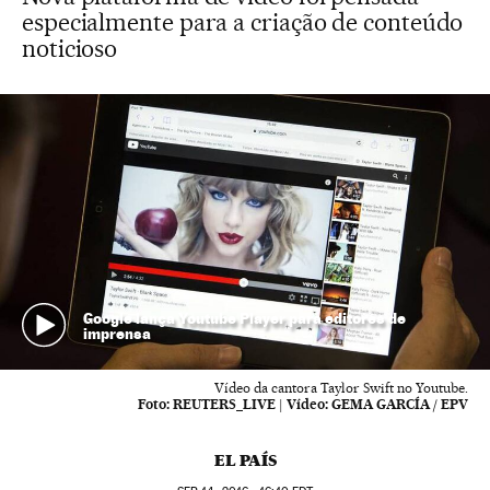
especialmente para a criação de conteúdo
noticioso
Google lança Youtube Player para editores de
imprensa
Vídeo da cantora Taylor Swift no Youtube.
Foto:
REUTERS_LIVE
|
Vídeo:
GEMA GARCÍA / EPV
EL PAÍS