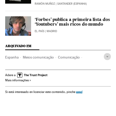
RAMÓN MUÑOZ
| SANTANDER (ESPANHA)
‘Forbes’ publica a primeira lista dos
‘Youtubers’ mais ricos do mundo
EL PAÍS
| MADRID
ARQUIVADO EM
Espanha
Meios comunicação
Comunicação
The Guardian
Youtube
Google
Alphabet
Prisa
Imprensa
Empresas
Economia
Redes sociais
Adere a
Mais informações
Internet
Telecomunicações
Comunicações
aquí
Si está interesado en licenciar este contenido, pinche