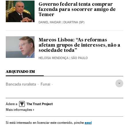
Governo federal tenta comprar
fazenda para socorrer amigo de
Temer
DANIEL HAIDAR
| DUARTINA (SP)
Marcos Lisboa: “As reformas
afetam grupos de interesses, não a
sociedade toda”
HELOÍSA MENDONÇA
| SÃO PAULO
ARQUIVADO EM
Bancada ruralista
Funai
Ministério da Justiça e Segurança Pública
Bancada BBB
AGU
Indígenas
Índios americanos
Michel Temer
Adere a
Mais informações
Partidos conservadores
Zona rural
Associações políticas
Presidente Brasil
aquí
Si está interesado en licenciar este contenido, pinche