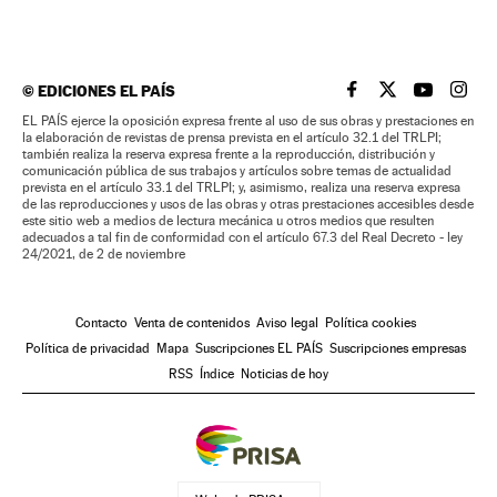
©
EDICIONES EL PAÍS
EL PAÍS BRASIL EN
EL PAÍS BRASI
EL PAÍS B
EL PA
EL PAÍS ejerce la oposición expresa frente al uso de sus obras y prestaciones en
la elaboración de revistas de prensa prevista en el artículo 32.1 del TRLPI;
también realiza la reserva expresa frente a la reproducción, distribución y
comunicación pública de sus trabajos y artículos sobre temas de actualidad
prevista en el artículo 33.1 del TRLPI; y, asimismo, realiza una reserva expresa
de las reproducciones y usos de las obras y otras prestaciones accesibles desde
este sitio web a medios de lectura mecánica u otros medios que resulten
adecuados a tal fin de conformidad con el artículo 67.3 del Real Decreto - ley
24/2021, de 2 de noviembre
Contacto
Venta de contenidos
Aviso legal
Política cookies
Política de privacidad
Mapa
Suscripciones EL PAÍS
Suscripciones empresas
RSS
Índice
Noticias de hoy