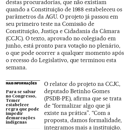
destas procuradorias, que não existiam
quando a Constituição de 1988 estabeleceu os
parâmetros da AGU. O projeto já passou em
seu primeiro teste na Comissão de
Constituição, Justiça e Cidadania da Câmara
(CCJC). O texto, aprovado no colegiado em
junho, está pronto para votação no plenário,
o que pode ocorrer a qualquer momento após
o recesso do Legislativo, que terminou esta
semana.
O relator do projeto na CCJC,
MAIS INFORMAÇÕES
deputado Betinho Gomes
Para se salvar
no Congresso,
(PSDB-PE), afirma que se trata
Temer
de “formalizar algo que já
estabelece
regra que pode
existe na prática”. “Com a
impedir
demarcações
proposta, damos formalidade,
indígenas
integramos mais a instituição.