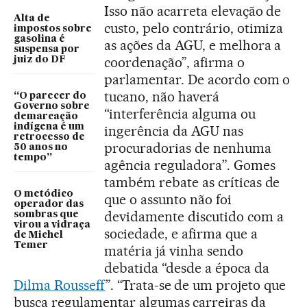
Isso não acarreta elevação de
Alta de
custo, pelo contrário, otimiza
impostos sobre
gasolina é
as ações da AGU, e melhora a
suspensa por
coordenação”, afirma o
juiz do DF
parlamentar. De acordo com o
tucano, não haverá
“O parecer do
Governo sobre
“interferência alguma ou
demarcação
indígena é um
ingerência da AGU nas
retrocesso de
procuradorias de nenhuma
50 anos no
tempo”
agência reguladora”. Gomes
também rebate as críticas de
O metódico
que o assunto não foi
operador das
devidamente discutido com a
sombras que
virou a vidraça
sociedade, e afirma que a
de Michel
Temer
matéria já vinha sendo
debatida “desde a época da
Dilma Rousseff
”. “Trata-se de um projeto que
busca regulamentar algumas carreiras da