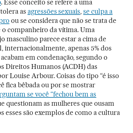
o
. Esse conceito se refere a uma
tolera as
agressões sexuais
,
se culpa a
upro
ou se considera que não se trata de
é o companheiro da vítima. Uma
jo masculino parece estar a cima de
l, internacionalmente, apenas 5% dos
o acabam em condenação, segundo o
os Direitos Humanos (ACDH) das
or Louise Arbour. Coisas do tipo “é isso
ê fica bêbada ou por se mostrar
erguntam se você “fechou bem as
que questionam as mulheres que ousam
os esses são exemplos de como a cultura