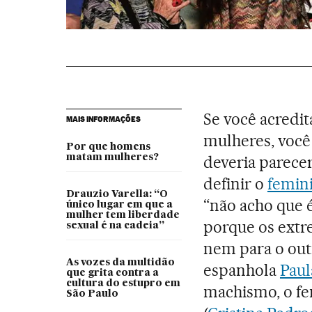
Se você acredi
MAIS INFORMAÇÕES
mulheres, você 
Por que homens
matam mulheres?
deveria parecer
definir o
femin
Drauzio Varella: “O
“não acho que é
único lugar em que a
mulher tem liberdade
porque os ext
sexual é na cadeia”
nem para o out
As vozes da multidão
espanhola
Paul
que grita contra a
cultura do estupro em
machismo, o fe
São Paulo