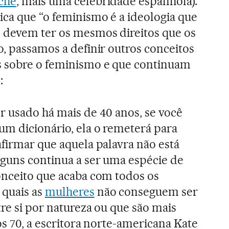
che
, mais uma celebridade espanhola).
ica que “o feminismo é a ideologia que
 devem ter os mesmos direitos que os
o, passamos a definir outros conceitos
s sobre o feminismo e que continuam
:
r usado há mais de 40 anos, se você
m dicionário, ela o remeterá para
afirmar que aquela palavra não está
lguns continua a ser uma espécie de
onceito que acaba com todos os
quais as
mulheres
não conseguem ser
tre si por natureza ou que são mais
os 70, a escritora norte-americana Kate