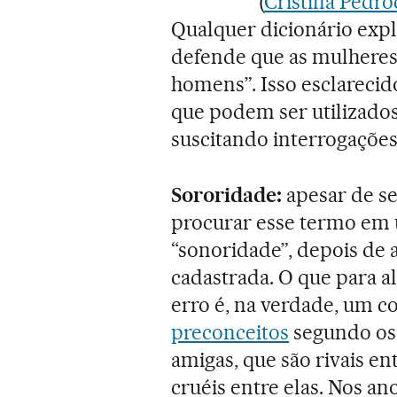
(
Cristina Pedro
Qualquer dicionário expl
defende que as mulheres
homens”. Isso esclarecid
que podem ser utilizado
suscitando interrogações
Sororidade:
apesar de se
procurar esse termo em u
“sonoridade”, depois de 
cadastrada. O que para a
erro é, na verdade, um c
preconceitos
segundo os 
amigas, que são rivais en
cruéis entre elas. Nos an