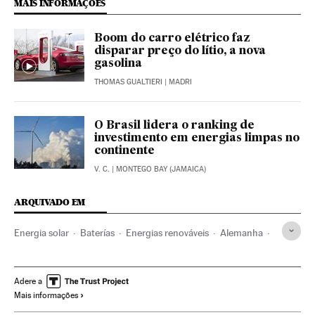
MAIS INFORMAÇÕES
Boom do carro elétrico faz
disparar preço do lítio, a nova
gasolina
THOMAS GUALTIERI
| MADRI
O Brasil lidera o ranking de
investimento em energias limpas no
continente
V. C.
| MONTEGO BAY (JAMAICA)
ARQUIVADO EM
Energia solar
Baterías
Energias renováveis
Alemanha
Europa Central
Europa
Economia
Fontes energia
Energia
Adere a
Mais informações