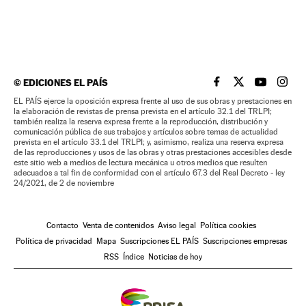
©
EDICIONES EL PAÍS
EL PAÍS BRASIL EN
EL PAÍS BRASI
EL PAÍS B
EL PA
EL PAÍS ejerce la oposición expresa frente al uso de sus obras y prestaciones en
la elaboración de revistas de prensa prevista en el artículo 32.1 del TRLPI;
también realiza la reserva expresa frente a la reproducción, distribución y
comunicación pública de sus trabajos y artículos sobre temas de actualidad
prevista en el artículo 33.1 del TRLPI; y, asimismo, realiza una reserva expresa
de las reproducciones y usos de las obras y otras prestaciones accesibles desde
este sitio web a medios de lectura mecánica u otros medios que resulten
adecuados a tal fin de conformidad con el artículo 67.3 del Real Decreto - ley
24/2021, de 2 de noviembre
Contacto
Venta de contenidos
Aviso legal
Política cookies
Política de privacidad
Mapa
Suscripciones EL PAÍS
Suscripciones empresas
RSS
Índice
Noticias de hoy