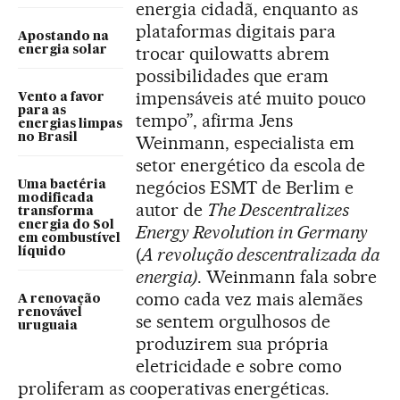
energia cidadã, enquanto as
plataformas digitais para
Apostando na
trocar quilowatts abrem
energia solar
possibilidades que eram
impensáveis até muito pouco
Vento a favor
para as
tempo”, afirma Jens
energias limpas
no Brasil
Weinmann, especialista em
setor energético da escola de
negócios ESMT de Berlim e
Uma bactéria
modificada
autor de
The Descentralizes
transforma
energia do Sol
Energy Revolution in Germany
em combustível
(
A revolução descentralizada da
líquido
energia)
. Weinmann fala sobre
como cada vez mais alemães
A renovação
renovável
se sentem orgulhosos de
uruguaia
produzirem sua própria
eletricidade e sobre como
proliferam as cooperativas energéticas.