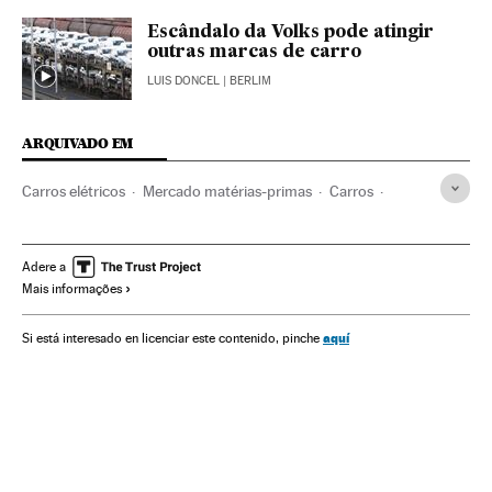
Escândalo da Volks pode atingir
outras marcas de carro
LUIS DONCEL
| BERLIM
ARQUIVADO EM
Carros elétricos
Mercado matérias-primas
Carros
Veículos
Matérias-primas
Mercados financeiros
Transporte
Indústria
Finanças
Lítio
Adere a
Mais informações
aquí
Si está interesado en licenciar este contenido, pinche