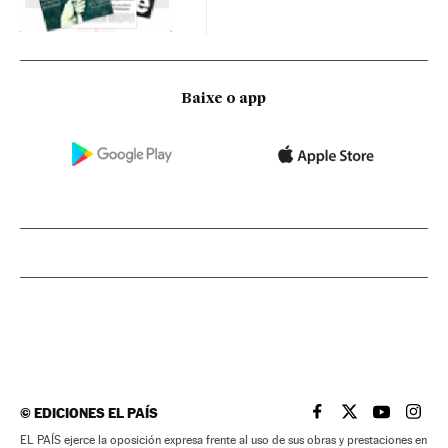
Baixe o app
©
EDICIONES EL PAÍS
EL PAÍS BRASIL EN
EL PAÍS BRASI
EL PAÍS B
EL PA
EL PAÍS ejerce la oposición expresa frente al uso de sus obras y prestaciones en