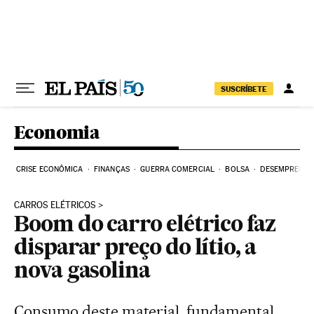
Pular para o conteúdo
SUSCRÍBETE
Economia
CRISE ECONÔMICA
FINANÇAS
GUERRA COMERCIAL
BOLSA
DESEMPREGO
CARROS ELÉTRICOS
Boom do carro elétrico faz
disparar preço do lítio, a
nova gasolina
Consumo deste material, fundamental