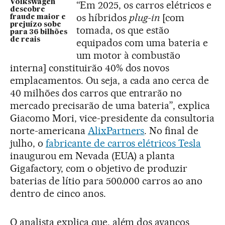
Volkswagen
“Em 2025, os carros elétricos e
descobre
os híbridos
plug-in
[com
fraude maior e
prejuízo sobe
tomada, os que estão
para 36 bilhões
de reais
equipados com uma bateria e
um motor à combustão
interna] constituirão 40% dos novos
emplacamentos. Ou seja, a cada ano cerca de
40 milhões dos carros que entrarão no
mercado precisarão de uma bateria”, explica
Giacomo Mori, vice-presidente da consultoria
norte-americana
AlixPartners
. No final de
julho, o
fabricante de carros elétricos Tesla
inaugurou em Nevada (EUA) a planta
Gigafactory, com o objetivo de produzir
baterias de lítio para 500.000 carros ao ano
dentro de cinco anos.
O analista explica que, além dos avanços