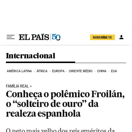
Pular para o conteúdo
SUSCRÍBETE
Internacional
AMÉRICA LATINA
ÁFRICA
EUROPA
ORIENTE MÉDIO
CHINA
EUA
FAMÍLIA REAL
Conheça o polêmico Froilán,
o “solteiro de ouro” da
realeza espanhola
O neto mais velho dos reis eméritos da