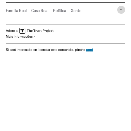
Familia Real
Casa Real
Política
Gente
Elena de Borbón y Grecia
Jaime de Marichalar Sáenz de Tejada
Adere a
Mais informações
Victoria Federica Marichalar y Borbón
Felipe Juan Froilán Marichalar y Borbón
Famosos
aquí
Si está interesado en licenciar este contenido, pinche
Felipe de Borbón y Grecia
Felipe VI
Chefe de Estado