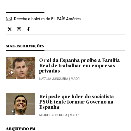
Receba o boletim do EL PAÍS América
Internacional El País Brasil en Twitter
Internacional El País Brasil en Instagram
Internacional El País Brasil en Facebook
MAIS INFORMAÇÕES
O rei da Espanha proíbe a Família
Real de trabalhar em empresas
privadas
NATALIA JUNQUERA
| MADRI
Rei pede que líder do socialista
PSOE tente formar Governo na
Espanha
MIQUEL ALBEROLA
| MADRI
ARQUIVADO EM