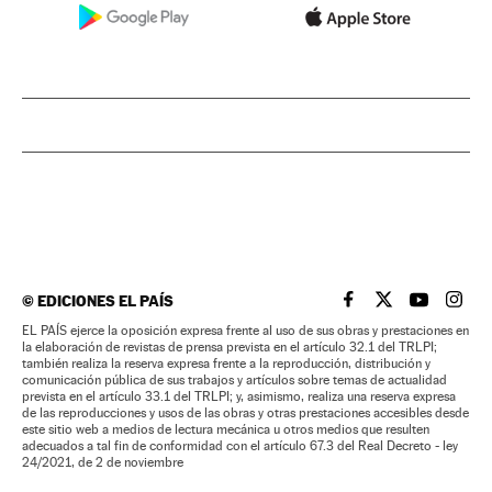
©
EDICIONES EL PAÍS
EL PAÍS BRASIL EN
EL PAÍS BRASI
EL PAÍS B
EL PA
EL PAÍS ejerce la oposición expresa frente al uso de sus obras y prestaciones en
la elaboración de revistas de prensa prevista en el artículo 32.1 del TRLPI;
también realiza la reserva expresa frente a la reproducción, distribución y
comunicación pública de sus trabajos y artículos sobre temas de actualidad
prevista en el artículo 33.1 del TRLPI; y, asimismo, realiza una reserva expresa
de las reproducciones y usos de las obras y otras prestaciones accesibles desde
este sitio web a medios de lectura mecánica u otros medios que resulten
adecuados a tal fin de conformidad con el artículo 67.3 del Real Decreto - ley
24/2021, de 2 de noviembre