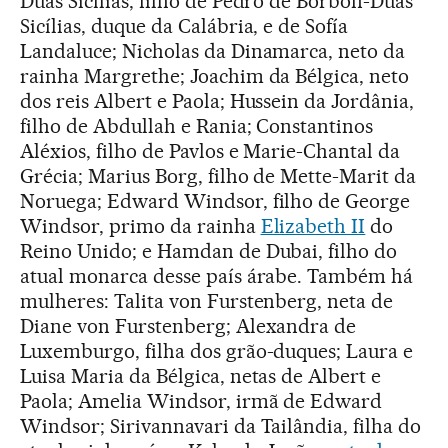
Duas Sicílias, filho de Pedro de Borbón-Duas
Sicílias, duque da Calábria, e de Sofía
Landaluce; Nicholas da Dinamarca, neto da
rainha Margrethe; Joachim da Bélgica, neto
dos reis Albert e Paola; Hussein da Jordânia,
filho de Abdullah e Rania; Constantinos
Aléxios, filho de Pavlos e Marie-Chantal da
Grécia; Marius Borg, filho de Mette-Marit da
Noruega; Edward Windsor, filho de George
Windsor, primo da rainha
Elizabeth II
do
Reino Unido; e Hamdan de Dubai, filho do
atual monarca desse país árabe. Também há
mulheres: Talita von Furstenberg, neta de
Diane von Furstenberg; Alexandra de
Luxemburgo, filha dos grão-duques; Laura e
Luisa Maria da Bélgica, netas de Albert e
Paola; Amelia Windsor, irmã de Edward
Windsor; Sirivannavari da Tailândia, filha do