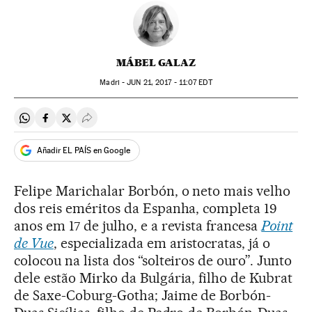
MÁBEL GALAZ
Madri -
JUN
21, 2017 - 11:07
EDT
Compartir en Whatsapp
Compartir en Facebook
Compartir en Twitter
Desplegar Redes Sociales
Añadir EL PAÍS en Google
Felipe Marichalar Borbón, o neto mais velho
dos reis eméritos da Espanha, completa 19
anos em 17 de julho, e a revista francesa
Point
de Vue
, especializada em aristocratas, já o
colocou na lista dos “solteiros de ouro”. Junto
dele estão Mirko da Bulgária, filho de Kubrat
de Saxe-Coburg-Gotha; Jaime de Borbón-