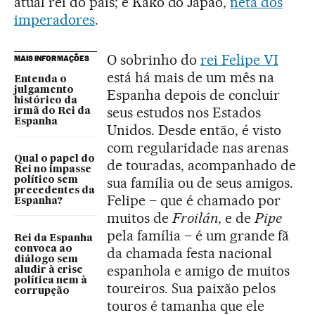
atual rei do país; e Kako do Japão,
neta dos
imperadores
.
O sobrinho do
rei Felipe VI
MAIS INFORMAÇÕES
está há mais de um mês na
Entenda o
julgamento
Espanha depois de concluir
histórico da
seus estudos nos Estados
irmã do Rei da
Espanha
Unidos. Desde então, é visto
com regularidade nas arenas
Qual o papel do
de touradas, acompanhado de
Rei no impasse
sua família ou de seus amigos.
político sem
precedentes da
Felipe – que é chamado por
Espanha?
muitos de
Froilán
, e de
Pipe
pela família – é um grande fã
Rei da Espanha
convoca ao
da chamada festa nacional
diálogo sem
espanhola e amigo de muitos
aludir à crise
política nem à
toureiros. Sua paixão pelos
corrupção
touros é tamanha que ele