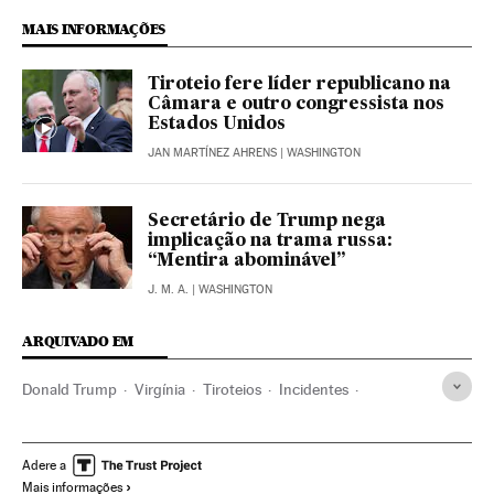
MAIS INFORMAÇÕES
Tiroteio fere líder republicano na
Câmara e outro congressista nos
Estados Unidos
JAN MARTÍNEZ AHRENS
| WASHINGTON
Secretário de Trump nega
implicação na trama russa:
“Mentira abominável”
J. M. A.
| WASHINGTON
ARQUIVADO EM
Donald Trump
Virgínia
Tiroteios
Incidentes
Estados Unidos
América do Norte
Acontecimentos
América
Política
Adere a
Mais informações