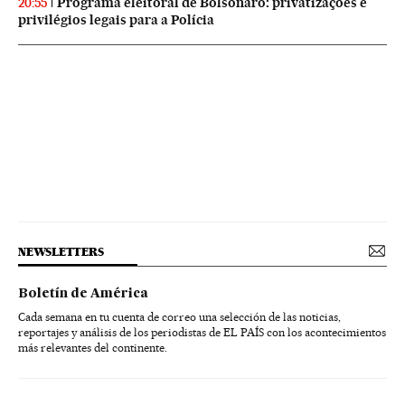
Programa eleitoral de Bolsonaro: privatizações e
20:55
privilégios legais para a Polícia
NEWSLETTERS
Boletín de América
Cada semana en tu cuenta de correo una selección de las noticias,
reportajes y análisis de los periodistas de EL PAÍS con los acontecimientos
más relevantes del continente.