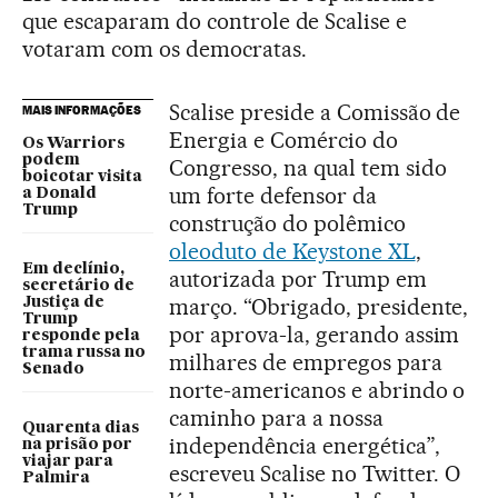
que escaparam do controle de Scalise e
votaram com os democratas.
Scalise preside a Comissão de
MAIS INFORMAÇÕES
Energia e Comércio do
Os Warriors
podem
Congresso, na qual tem sido
boicotar visita
um forte defensor da
a Donald
Trump
construção do polêmico
oleoduto de Keystone XL
,
Em declínio,
autorizada por Trump em
secretário de
março. “Obrigado, presidente,
Justiça de
Trump
por aprova-la, gerando assim
responde pela
trama russa no
milhares de empregos para
Senado
norte-americanos e abrindo o
caminho para a nossa
Quarenta dias
independência energética”,
na prisão por
viajar para
escreveu Scalise no Twitter. O
Palmira