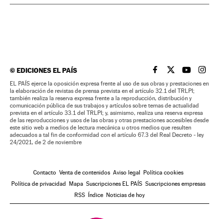
©
EDICIONES EL PAÍS
EL PAÍS BRASIL EN
EL PAÍS BRASI
EL PAÍS B
EL PA
EL PAÍS ejerce la oposición expresa frente al uso de sus obras y prestaciones en
la elaboración de revistas de prensa prevista en el artículo 32.1 del TRLPI;
también realiza la reserva expresa frente a la reproducción, distribución y
comunicación pública de sus trabajos y artículos sobre temas de actualidad
prevista en el artículo 33.1 del TRLPI; y, asimismo, realiza una reserva expresa
de las reproducciones y usos de las obras y otras prestaciones accesibles desde
este sitio web a medios de lectura mecánica u otros medios que resulten
adecuados a tal fin de conformidad con el artículo 67.3 del Real Decreto - ley
24/2021, de 2 de noviembre
Contacto
Venta de contenidos
Aviso legal
Política cookies
Política de privacidad
Mapa
Suscripciones EL PAÍS
Suscripciones empresas
RSS
Índice
Noticias de hoy