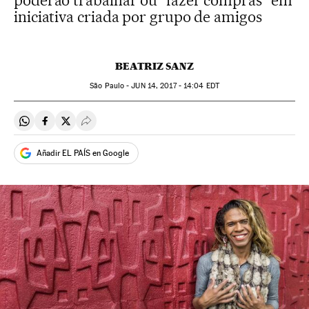
poderão trabalhar ou “fazer compras” em
iniciativa criada por grupo de amigos
BEATRIZ SANZ
São Paulo -
JUN
14, 2017 - 14:04
EDT
Compartir en Whatsapp
Compartir en Facebook
Compartir en Twitter
Desplegar Redes Sociales
Añadir EL PAÍS en Google