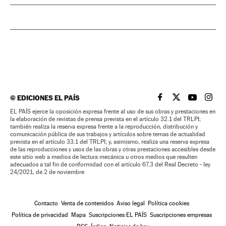
©
EDICIONES EL PAÍS
EL PAÍS BRASIL EN
EL PAÍS BRASI
EL PAÍS B
EL PA
EL PAÍS ejerce la oposición expresa frente al uso de sus obras y prestaciones en
la elaboración de revistas de prensa prevista en el artículo 32.1 del TRLPI;
también realiza la reserva expresa frente a la reproducción, distribución y
comunicación pública de sus trabajos y artículos sobre temas de actualidad
prevista en el artículo 33.1 del TRLPI; y, asimismo, realiza una reserva expresa
de las reproducciones y usos de las obras y otras prestaciones accesibles desde
este sitio web a medios de lectura mecánica u otros medios que resulten
adecuados a tal fin de conformidad con el artículo 67.3 del Real Decreto - ley
24/2021, de 2 de noviembre
Contacto
Venta de contenidos
Aviso legal
Política cookies
Política de privacidad
Mapa
Suscripciones EL PAÍS
Suscripciones empresas