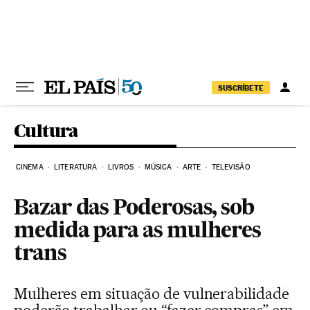
Pular para o conteúdo
SUSCRÍBETE
Cultura
CINEMA
LITERATURA
LIVROS
MÚSICA
ARTE
TELEVISÃO
Bazar das Poderosas, sob
medida para as mulheres
trans
Mulheres em situação de vulnerabilidade