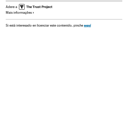
Brasil
Consumidores
Grupos sociais
América Latina
Adere a
Mais informações
Consumo
América
Orientação sexual
Sexualidade
Sociedade
aquí
Si está interesado en licenciar este contenido, pinche