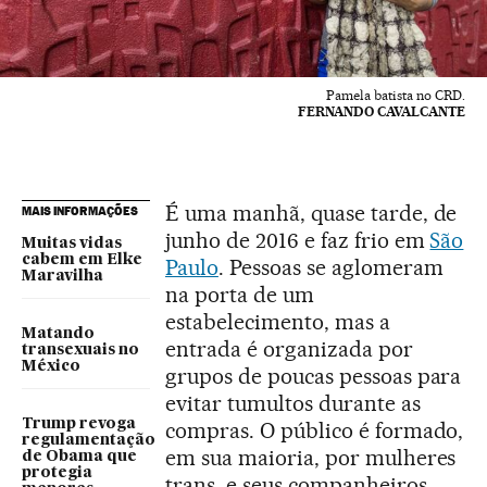
Pamela batista no CRD.
FERNANDO CAVALCANTE
É uma manhã, quase tarde, de
MAIS INFORMAÇÕES
junho de 2016 e faz frio em
São
Muitas vidas
cabem em Elke
Paulo
. Pessoas se aglomeram
Maravilha
na porta de um
estabelecimento, mas a
Matando
entrada é organizada por
transexuais no
México
grupos de poucas pessoas para
evitar tumultos durante as
Trump revoga
compras. O público é formado,
regulamentação
em sua maioria, por mulheres
de Obama que
protegia
trans, e seus companheiros.