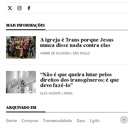
Cultura El País Brasil en Twitter
Cultura El País Brasil en Instagram
Cultura El País Brasil en Facebook
MAIS INFORMAÇÕES
A igreja é Trans porque Jesus
nunca disse nada contra elas
ANDRÉ DE OLIVEIRA
| SÃO PAULO
“Não é que queira lutar pelos
direitos dos transgêneros; é que
devo fazê-lo”
ÁLEX VICENTE
| PARIS
ARQUIVADO EM
Gente
Compras
Transexualidade
Gays
Lgtbi
Identidade sexual
Hábitos consumo
Homossexualidade