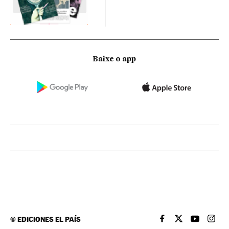
Baixe o app
©
EDICIONES EL PAÍS
EL PAÍS BRASIL EN
EL PAÍS BRASI
EL PAÍS B
EL PA