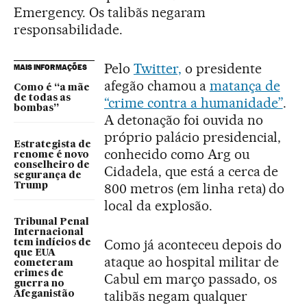
Emergency. Os talibãs negaram
responsabilidade.
Pelo
Twitter,
o presidente
MAIS INFORMAÇÕES
afegão chamou a
matança de
Como é “a mãe
de todas as
“crime contra a humanidade”
.
bombas”
A detonação foi ouvida no
próprio palácio presidencial,
Estrategista de
conhecido como Arg ou
renome é novo
conselheiro de
Cidadela, que está a cerca de
segurança de
800 metros (em linha reta) do
Trump
local da explosão.
Tribunal Penal
Internacional
Como já aconteceu depois do
tem indícios de
que EUA
ataque ao hospital militar de
cometeram
crimes de
Cabul em março passado, os
guerra no
talibãs negam qualquer
Afeganistão