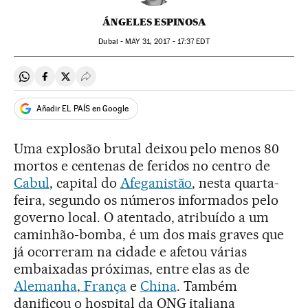
ÁNGELES ESPINOSA
Dubai -
MAY
31, 2017 - 17:37
EDT
Compartir en Whatsapp
Compartir en Facebook
Compartir en Twitter
Desplegar Redes Sociales
Añadir EL PAÍS en Google
Uma explosão brutal deixou pelo menos 80
mortos e centenas de feridos no centro de
Cabul
, capital do
Afeganistão
, nesta quarta-
feira, segundo os números informados pelo
governo local. O atentado, atribuído a um
caminhão-bomba, é um dos mais graves que
já ocorreram na cidade e afetou várias
embaixadas próximas, entre elas as de
Alemanha
,
França
e
China
. Também
danificou o hospital da ONG italiana