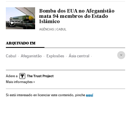
Bomba dos EUA no Afeganistão
mata 94 membros do Estado
Islâmico
AGÊNCIAS
| CABUL
ARQUIVADO EM
Cabul
Afeganistão
Explosões
Ásia central
Acidentes
Ásia
Acontecimentos
Terrorismo
Oriente médio
Adere a
Mais informações
aquí
Si está interesado en licenciar este contenido, pinche