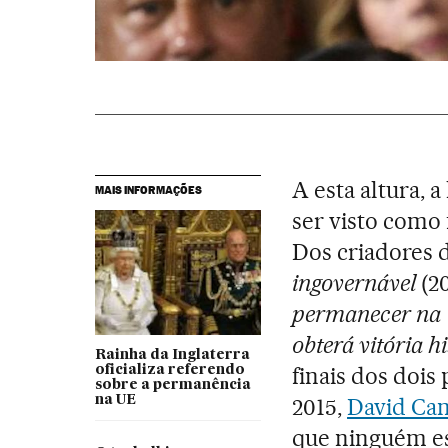
A esta altura, a
MAIS INFORMAÇÕES
ser visto como 
Dos criadores 
ingovernável
(2
permanecer na
obterá vitória h
Rainha da Inglaterra
finais dos dois
oficializa referendo
sobre a permanência
na UE
2015,
David Ca
que ninguém es