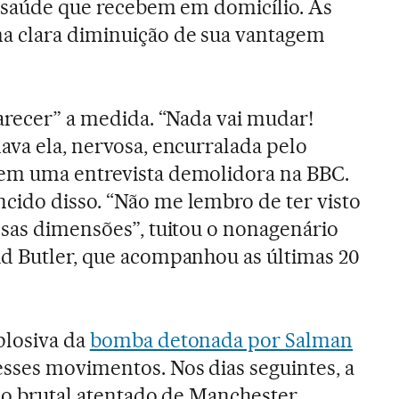
de saúde que recebem em domicílio. As
 clara diminuição de sua vantagem
larecer” a medida. “Nada vai mudar!
ava ela, nervosa, encurralada pelo
em uma entrevista demolidora na BBC.
cido disso. “Não me lembro de ter visto
ssas dimensões”, tuitou o nonagenário
id Butler, que acompanhou as últimas 20
plosiva da
bomba detonada por Salman
sses movimentos. Nos dias seguintes, a
 ao brutal atentado de Manchester