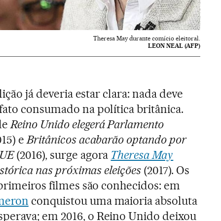
Theresa May durante comício eleitoral.
LEON NEAL (AFP)
 lição já deveria estar clara: nada deve
fato consumado na política britânica.
de
Reino Unido elegerá Parlamento
015) e
Britânicos acabarão optando por
 UE
(2016), surge agora
Theresa May
istórica nas próximas eleições
(2017). Os
 primeiros filmes são conhecidos: em
meron
conquistou uma maioria absoluta
perava; em 2016, o Reino Unido deixou