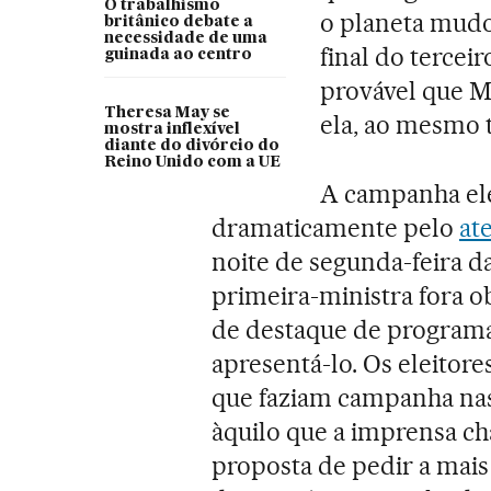
O trabalhismo
o planeta mudo
britânico debate a
necessidade de uma
final do tercei
guinada ao centro
provável que M
Theresa May se
ela, ao mesmo 
mostra inflexível
diante do divórcio do
Reino Unido com a UE
A campanha ele
dramaticamente pelo
at
noite de segunda-feira d
primeira-ministra fora 
de destaque de programa
apresentá-lo. Os eleitor
que faziam campanha nas 
àquilo que a imprensa c
proposta de pedir a mai