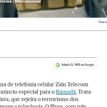
rismo | Internacional
Uma in
Añadir EL PAÍS en Google
ales
na de telefonia celular Zain Telecom
anúncio especial para o
Ramadã
. Trata-
ista, que rejeita o terrorismo dos
move a tolerância. O filme, com três