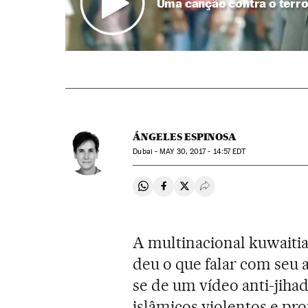
Uma canção contra o terro
ÁNGELES ESPINOSA
Dubai -
MAY
30, 2017 - 14:57
EDT
Compartir en Whatsapp
Compartir en Facebook
Compartir en Twitter
Desplegar Redes Soci
A multinacional kuwaitia
deu o que falar com seu 
se de um vídeo anti-jihad
islâmicos violentos e pro