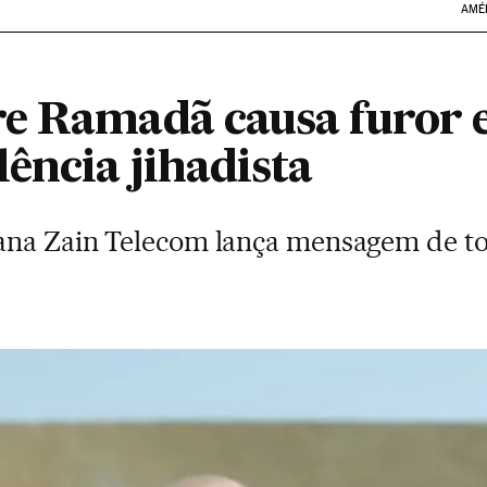
AMÉ
e Ramadã causa furor e
ência jihadista
ana Zain Telecom lança mensagem de to