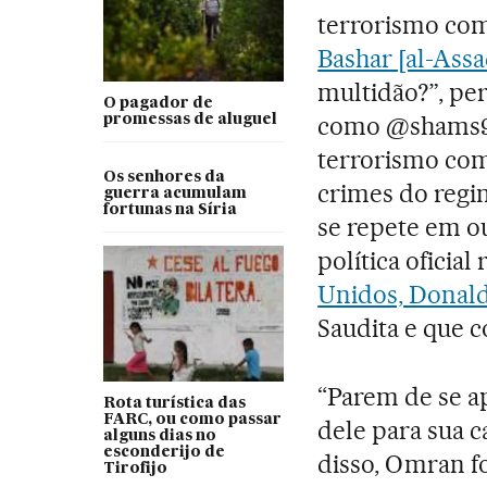
terrorismo co
Bashar [al-Assa
multidão?”, per
O pagador de
como @shams90
promessas de aluguel
terrorismo com 
Os senhores da
crimes do regime
guerra acumulam
fortunas na Síria
se repete em o
política oficial
Unidos, Donal
Saudita e que c
“Parem de se a
Rota turística das
FARC, ou como passar
dele para sua 
alguns dias no
esconderijo de
disso, Omran fo
Tirofijo