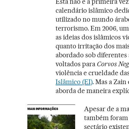
Esta não é a primeira v
calendário islâmico dedi
utilizado no mundo árab
terrorismo. Em 2006, uma
as ideias dos islâmicos v
quanto irritação dos mais
abordado sob diferentes 
voltados para
Corvos Neg
violência e crueldade d
Islâmico (EI)
. Mas a Zain
aborda de maneira explíc
Apesar de a ma
MAIS INFORMAÇÕES
também foram fe
sectário existe