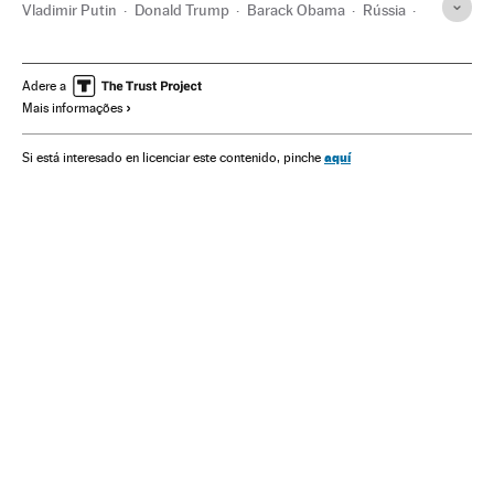
Vladimir Putin
Donald Trump
Barack Obama
Rússia
Armas nucleares
Europa Leste
Estados Unidos
Armamento
América do Norte
Defesa
Europa
Adere a
Mais informações
América
Política
aquí
Si está interesado en licenciar este contenido, pinche