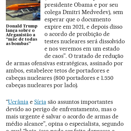
presidente Obama e por seu
colega Dmitri Medvedev), sem
esperar que o documento
expire em 2021, e depois disso
Donald Trump
lança sobre o
o acordo de proibição de
Afeganistão a
“mãe de todas
testes nucleares será dissolvido
as bombas”
e nos veremos em um estado
de caos”. O tratado de redução
de armas ofensivas estratégicas, assinado por
ambos, estabelece tetos de portadores e
cabeças nucleares (800 portadores e 1.550
cabeças nucleares por lado).
“
Ucrânia
e
Síria
são assuntos importantes
devido ao perigo de enfrentamento, mas o
mais urgente é salvar o acordo de armas de
médio alcance”, opina o especialista, segundo
o qual “hoje, isso pode ser feito depressa e