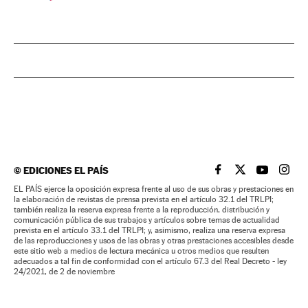
©
EDICIONES EL PAÍS
EL PAÍS BRASIL EN
EL PAÍS BRASI
EL PAÍS B
EL PA
EL PAÍS ejerce la oposición expresa frente al uso de sus obras y prestaciones en
la elaboración de revistas de prensa prevista en el artículo 32.1 del TRLPI;
también realiza la reserva expresa frente a la reproducción, distribución y
comunicación pública de sus trabajos y artículos sobre temas de actualidad
prevista en el artículo 33.1 del TRLPI; y, asimismo, realiza una reserva expresa
de las reproducciones y usos de las obras y otras prestaciones accesibles desde
este sitio web a medios de lectura mecánica u otros medios que resulten
adecuados a tal fin de conformidad con el artículo 67.3 del Real Decreto - ley
24/2021, de 2 de noviembre