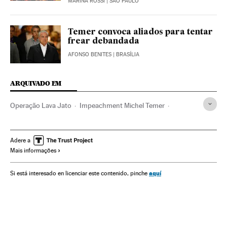
MARINA ROSSI
| SÃO PAULO
Temer convoca aliados para tentar
frear debandada
AFONSO BENITES
| BRASÍLIA
ARQUIVADO EM
Operação Lava Jato
Impeachment Michel Temer
Investigação policial
Crises políticas
Eleições antecipadas
JBS
Financiamento ilegal
Adere a
Mais informações
Polícia Federal
Escândalos políticos
Corrupção política
Caixa dois
Financiamento partidos
Calendário eleitoral
aquí
Si está interesado en licenciar este contenido, pinche
Brasil
Partidos políticos
Polícia
Corrupção
Delitos fiscais
Conflitos políticos
Eleições
América Latina
Delitos
Economia
Política
Justiça