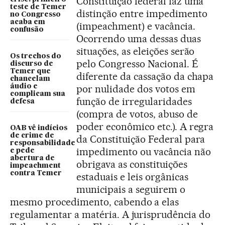
Constituição federal faz uma
teste de Temer
distinção entre impedimento
no Congresso
acaba em
(impeachment) e vacância.
confusão
Ocorrendo uma dessas duas
situações, as eleições serão
Os trechos do
pelo Congresso Nacional. É
discurso de
Temer que
diferente da cassação da chapa
chancelam
áudio e
por nulidade dos votos em
complicam sua
função de irregularidades
defesa
(compra de votos, abuso de
poder econômico etc.). A regra
OAB vê indícios
de crime de
da Constituição Federal para
responsabilidade
impedimento ou vacância não
e pede
abertura de
obrigava as constituições
impeachment
contra Temer
estaduais e leis orgânicas
municipais a seguirem o
mesmo procedimento, cabendo a elas
regulamentar a matéria. A jurisprudência do