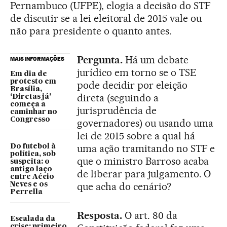
Pernambuco (UFPE), elogia a decisão do STF
de discutir se a lei eleitoral de 2015 vale ou
não para presidente o quanto antes.
Pergunta.
Há um debate
MAIS INFORMAÇÕES
jurídico em torno se o TSE
Em dia de
protesto em
pode decidir por eleição
Brasília,
direta (seguindo a
‘Diretas já’
começa a
jurisprudência de
caminhar no
Congresso
governadores) ou usando uma
lei de 2015 sobre a qual há
uma ação tramitando no STF e
Do futebol à
política, sob
que o ministro Barroso acaba
suspeita: o
antigo laço
de liberar para julgamento. O
entre Aécio
que acha do cenário?
Neves e os
Perrella
Resposta.
O art. 80 da
Escalada da
crise: primeiro