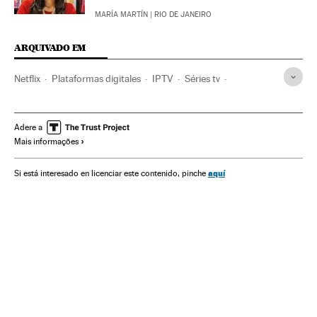
MARÍA MARTÍN
| RIO DE JANEIRO
ARQUIVADO EM
Netflix
Plataformas digitales
IPTV
Séries tv
Racismo
Brasil
Internet
Programa tv
Delitos ódio
Discriminação
América do Sul
Empresas
Televisão
Adere a
Mais informações
Programação
Preconceitos
Delitos
América
Meios comunicação
Economia
Telecomunicações
aquí
Si está interesado en licenciar este contenido, pinche
Justiça
Problemas sociais
Comunicações
Comunicação
Sociedade