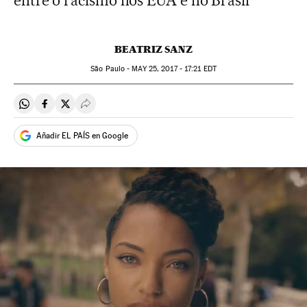
entre o racismo nos EUA e no Brasil
BEATRIZ SANZ
São Paulo -
MAY
25, 2017 - 17:21
EDT
Compartir en Whatsapp
Compartir en Facebook
Compartir en Twitter
Desplegar Redes Sociales
Añadir EL PAÍS en Google