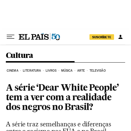
Pular para o conteúdo
SUSCRÍBETE
Cultura
CINEMA
LITERATURA
LIVROS
MÚSICA
ARTE
TELEVISÃO
A série ‘Dear White People’
tem a ver com a realidade
dos negros no Brasil?
A série traz semelhanças e diferenças