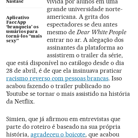
vivida por alunos em uma
Nastase
grande universidade norte-
americana. A grita dos
Aplicativo
FaceApp
espectadores se deu antes
‘branqueia’ os
mesmo de
Dear White People
usuários para
torná-los “mais
entrar no ar. A alegação dos
sexy”
assinantes da plataforma ao
assistirem o trailer da série,
que está disponível no catálogo desde o dia
28 de abril, é de que ela insinuava praticar
racismo reverso com pessoas brancas
. Isso
acabou fazendo o trailer publicado no
Youtube se tornar o mais assistido na história
da Netflix.
Simien, que já afirmou em entrevistas que
parte do roteiro é baseado na sua própria
história,
agradeceu o boicote
, que acabou