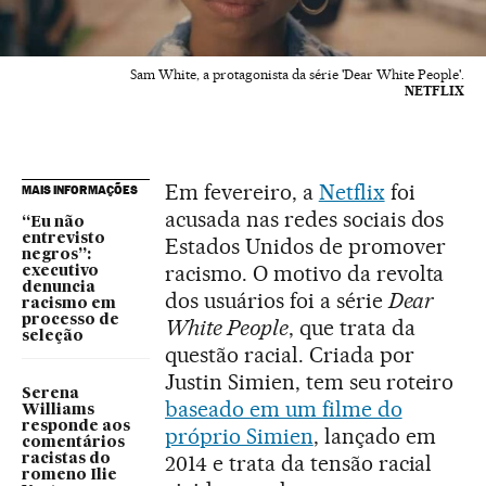
Sam White, a protagonista da série 'Dear White People'.
NETFLIX
Em fevereiro, a
Netflix
foi
MAIS INFORMAÇÕES
acusada nas redes sociais dos
“Eu não
entrevisto
Estados Unidos de promover
negros”:
racismo. O motivo da revolta
executivo
denuncia
dos usuários foi a série
Dear
racismo em
processo de
White People
, que trata da
seleção
questão racial. Criada por
Justin Simien, tem seu roteiro
Serena
baseado em um filme do
Williams
responde aos
próprio Simien
, lançado em
comentários
2014 e trata da tensão racial
racistas do
romeno Ilie