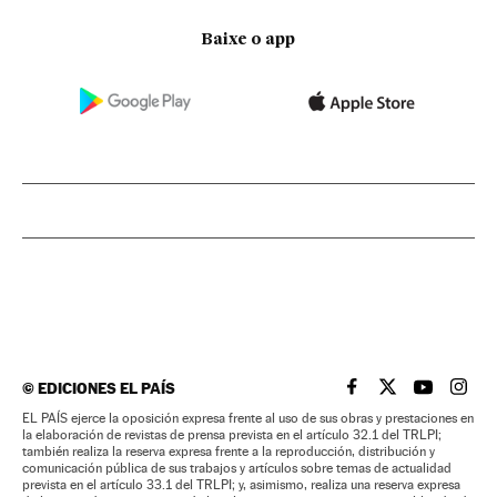
Baixe o app
©
EDICIONES EL PAÍS
EL PAÍS BRASIL EN
EL PAÍS BRASI
EL PAÍS B
EL PA
EL PAÍS ejerce la oposición expresa frente al uso de sus obras y prestaciones en
la elaboración de revistas de prensa prevista en el artículo 32.1 del TRLPI;
también realiza la reserva expresa frente a la reproducción, distribución y
comunicación pública de sus trabajos y artículos sobre temas de actualidad
prevista en el artículo 33.1 del TRLPI; y, asimismo, realiza una reserva expresa