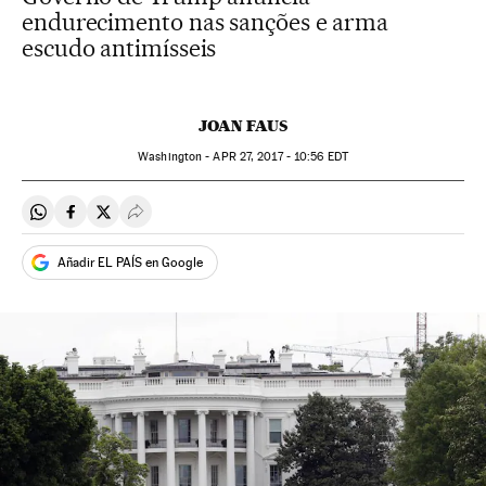
endurecimento nas sanções e arma
escudo antimísseis
JOAN FAUS
Washington -
APR
27, 2017 - 10:56
EDT
Compartir en Whatsapp
Compartir en Facebook
Compartir en Twitter
Desplegar Redes Sociales
Añadir EL PAÍS en Google