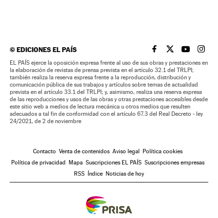
©
EDICIONES EL PAÍS
EL PAÍS BRASIL EN
EL PAÍS BRASI
EL PAÍS B
EL PA
EL PAÍS ejerce la oposición expresa frente al uso de sus obras y prestaciones en
la elaboración de revistas de prensa prevista en el artículo 32.1 del TRLPI;
también realiza la reserva expresa frente a la reproducción, distribución y
comunicación pública de sus trabajos y artículos sobre temas de actualidad
prevista en el artículo 33.1 del TRLPI; y, asimismo, realiza una reserva expresa
de las reproducciones y usos de las obras y otras prestaciones accesibles desde
este sitio web a medios de lectura mecánica u otros medios que resulten
adecuados a tal fin de conformidad con el artículo 67.3 del Real Decreto - ley
24/2021, de 2 de noviembre
Contacto
Venta de contenidos
Aviso legal
Política cookies
Política de privacidad
Mapa
Suscripciones EL PAÍS
Suscripciones empresas
RSS
Índice
Noticias de hoy