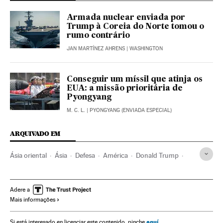
Armada nuclear enviada por
Trump à Coreia do Norte tomou o
rumo contrário
JAN MARTÍNEZ AHRENS
| WASHINGTON
Conseguir um míssil que atinja os
EUA: a missão prioritária de
Pyongyang
M. C. L.
| PYONGYANG (ENVIADA ESPECIAL)
ARQUIVADO EM
Ásia oriental
Ásia
Defesa
América
Donald Trump
Pentágono
Coreia do Norte
Coreia do Sul
Departamento Defesa EUA
Estados Unidos
Adere a
Mais informações
Segurança nacional
América do Norte
Dan Coats
Câmara Representantes Estados Unidos
aquí
Si está interesado en licenciar este contenido, pinche