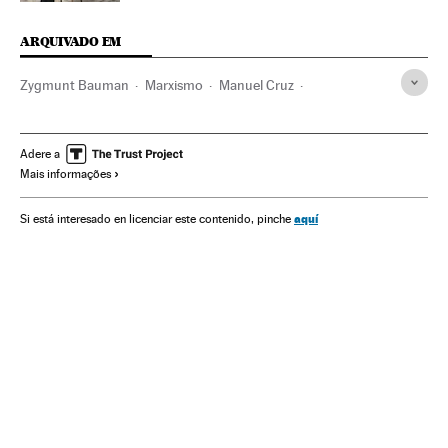
ARQUIVADO EM
Zygmunt Bauman
Marxismo
Manuel Cruz
Marina Garcés
Filosofia
Sociologia
Comunismo
Ciências sociais
Ideologias
Cultura
Política
Adere a
Mais informações
Sociedade
Ciência
aquí
Si está interesado en licenciar este contenido, pinche