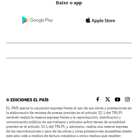
Baixe o app
©
EDICIONES EL PAÍS
EL PAÍS BRASIL EN
EL PAÍS BRASI
EL PAÍS B
EL PA
EL PAÍS ejerce la oposición expresa frente al uso de sus obras y prestaciones en
la elaboración de revistas de prensa prevista en el artículo 32.1 del TRLPI;
también realiza la reserva expresa frente a la reproducción, distribución y
comunicación pública de sus trabajos y artículos sobre temas de actualidad
prevista en el artículo 33.1 del TRLPI; y, asimismo, realiza una reserva expresa
de las reproducciones y usos de las obras y otras prestaciones accesibles desde
este sitio web a medios de lectura mecánica u otros medios que resulten