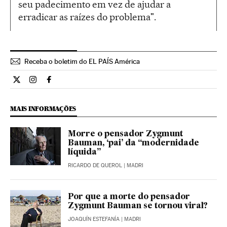
seu padecimento em vez de ajudar a
erradicar as raízes do problema".
Receba o boletim do EL PAÍS América
Cultura El País Brasil en Twitter
Cultura El País Brasil en Instagram
Cultura El País Brasil en Facebook
MAIS INFORMAÇÕES
Morre o pensador Zygmunt
Bauman, ‘pai’ da “modernidade
líquida”
RICARDO DE QUEROL
| MADRI
Por que a morte do pensador
Zygmunt Bauman se tornou viral?
JOAQUÍN ESTEFANÍA
| MADRI