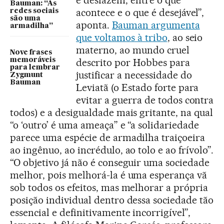
e desfazem, entre o que
Bauman: “As
acontece e o que é desejável”,
redes sociais
são uma
aponta.
Bauman argumenta
armadilha”
que voltamos à tribo
, ao seio
materno, ao mundo cruel
Nove frases
memoráveis
descrito por Hobbes para
para lembrar
justificar a necessidade do
Zygmunt
Bauman
Leviatã (o Estado forte para
evitar a guerra de todos contra
todos) e a desigualdade mais gritante, na qual
“o ‘outro’ é uma ameaça” e “a solidariedade
parece uma espécie de armadilha traiçoeira
ao ingênuo, ao incrédulo, ao tolo e ao frívolo”.
“O objetivo já não é conseguir uma sociedade
melhor, pois melhorá-la é uma esperança vã
sob todos os efeitos, mas melhorar a própria
posição individual dentro dessa sociedade tão
essencial e definitivamente incorrigível”,