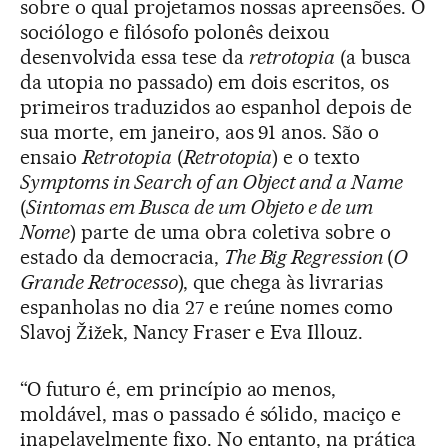
sobre o qual projetamos nossas apreensões. O
sociólogo e filósofo polonês deixou
desenvolvida essa tese da
retrotopia
(a busca
da utopia no passado) em dois escritos, os
primeiros traduzidos ao espanhol depois de
sua morte, em janeiro, aos 91 anos. São o
ensaio
Retrotopia
(
Retrotopia
) e o texto
Symptoms in Search of an Object and a Name
(
Sintomas em Busca de um Objeto e de um
Nome
) parte de uma obra coletiva sobre o
estado da democracia,
The Big Regression
(
O
Grande Retrocesso
), que chega às livrarias
espanholas no dia 27 e reúne nomes como
Slavoj Žižek, Nancy Fraser e Eva Illouz.
“O futuro é, em princípio ao menos,
moldável, mas o passado é sólido, maciço e
inapelavelmente fixo. No entanto, na prática