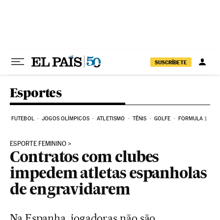
Pular para o conteúdo
SUSCRÍBETE
Esportes
FUTEBOL
JOGOS OLÍMPICOS
ATLETISMO
TÊNIS
GOLFE
FORMULA 1
ESPORTE FEMININO
Contratos com clubes
impedem atletas espanholas
de engravidarem
Na Espanha, jogadoras não são