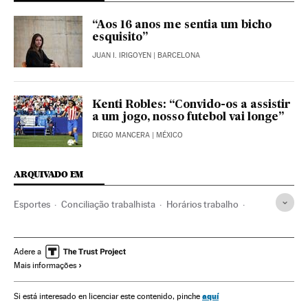
“Aos 16 anos me sentia um bicho
esquisito”
JUAN I. IRIGOYEN
| BARCELONA
Kenti Robles: “Convido-os a assistir
a um jogo, nosso futebol vai longe”
DIEGO MANCERA
| MÉXICO
ARQUIVADO EM
Esportes
Conciliação trabalhista
Horários trabalho
Futebol feminino
Esporte feminino
Direitos mulher
Futebol
Condições trabalho
Relações gênero
Adere a
Mais informações
Mulheres
Trabalho
Sociedade
aquí
Si está interesado en licenciar este contenido, pinche