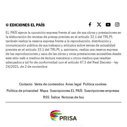
©
EDICIONES EL PAÍS
EL PAÍS BRASIL EN
EL PAÍS BRASI
EL PAÍS B
EL PA
EL PAÍS ejerce la oposición expresa frente al uso de sus obras y prestaciones en
la elaboración de revistas de prensa prevista en el artículo 32.1 del TRLPI;
también realiza la reserva expresa frente a la reproducción, distribución y
comunicación pública de sus trabajos y artículos sobre temas de actualidad
prevista en el artículo 33.1 del TRLPI; y, asimismo, realiza una reserva expresa
de las reproducciones y usos de las obras y otras prestaciones accesibles desde
este sitio web a medios de lectura mecánica u otros medios que resulten
adecuados a tal fin de conformidad con el artículo 67.3 del Real Decreto - ley
24/2021, de 2 de noviembre
Contacto
Venta de contenidos
Aviso legal
Política cookies
Política de privacidad
Mapa
Suscripciones EL PAÍS
Suscripciones empresas
RSS
Índice
Noticias de hoy