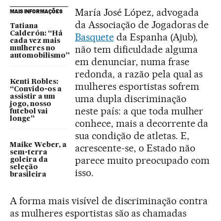
María José López, advogada
MAIS INFORMAÇÕES
da Associação de Jogadoras de
Tatiana
Calderón: “Há
Basquete
da Espanha (Ajub),
cada vez mais
não tem dificuldade alguma
mulheres no
automobilismo”
em denunciar, numa frase
redonda, a razão pela qual as
Kenti Robles:
mulheres esportistas sofrem
“Convido-os a
uma dupla discriminação
assistir a um
jogo, nosso
neste país: a que toda mulher
futebol vai
longe”
conhece, mais a decorrente da
sua condição de atletas. E,
Maike Weber, a
acrescente-se, o Estado não
sem-terra
parece muito preocupado com
goleira da
seleção
isso.
brasileira
A forma mais visível de discriminação contra
as mulheres esportistas são as chamadas