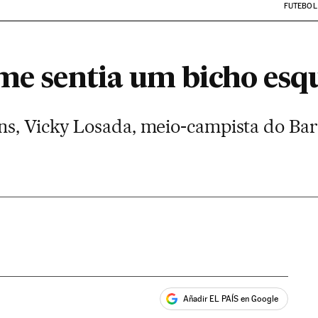
FUTEBOL
me sentia um bicho esqu
s, Vicky Losada, meio-campista do Barça
Añadir EL PAÍS en Google
ales