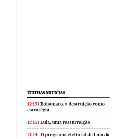
ÚLTIMAS NOTICIAS
Bolsonaro, a destruição como
12:15
estratégia
Lula, uma ressurreição
12:15
O programa eleitoral de Lula da
21:14