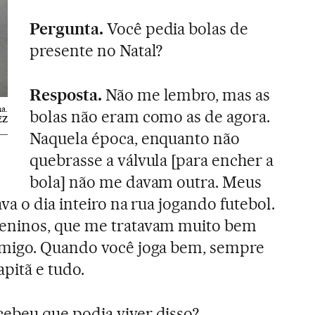
Pergunta.
Você pedia bolas de
presente no Natal?
Resposta.
Não me lembro, mas as
a.
bolas não eram como as de agora.
EZ
Naquela época, enquanto não
quebrasse a válvula [para encher a
bola] não me davam outra. Meus
a o dia inteiro na rua jogando futebol.
eninos, que me tratavam muito bem
migo. Quando você joga bem, sempre
capitã e tudo.
beu que podia viver disso?