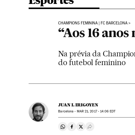
Esportes
CHAMPIONS FEMININA | FC BARCELONA
“Aos 16 anos 
Na prévia da Champion
do futebol feminino
JUAN I. IRIGOYEN
Barcelona -
MAR
21, 2017 - 14:06
EDT
Compartir en Whatsapp
Compartir en Facebook
Compartir en Twitter
Desplegar Redes Soci